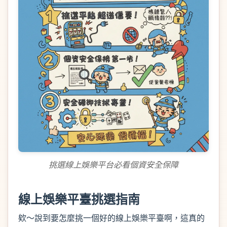
挑選線上娛樂平台必看個資安全保障
線上娛樂平臺挑選指南
欸～說到要怎麼挑一個好的線上娛樂平臺啊，這真的