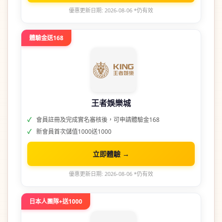
優惠更新日期: 2026-08-06 *仍有效
體驗金送168
王者娛樂城
會員註冊及完成實名審核後，可申請體驗金168
新會員首次儲值1000送1000
立即體驗 →
優惠更新日期: 2026-08-06 *仍有效
日本人團隊+送1000