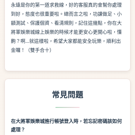
永遠是你的第一道求救線，好的客服真的會幫你處理
到好，態度也很重要啦。總而言之啦，功課做足、小
額測試、保護個資、看清規則，記住這幾點，你在大
將軍娛樂城線上娛樂的時候才能更安心更開心啦，懂
齁？啊…就這樣啦，希望大家都能安全玩樂，順利出
金囉！（雙手合十）
常見問題
在大將軍娛樂城進行帳號登入時，若忘記密碼該如何
處理？