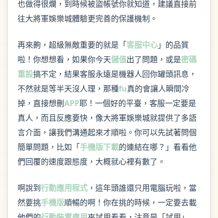
也做得很爛，到時候被盜帳號你就知道，建議直接前
往大將軍娛樂城體驗更完善的保護機制。
再來齁，超級無敵重要的就是「
客服中心
」的品質
啦！你想想看，如果你今天
儲值
出了問題，或是
密碼
重設
搞不定，結果客服永遠是機器人回你罐頭訊息，
不然就是等半天沒人理，那種
fu
真的會讓人瞬間冷
掉，直接想刪
APP
耶！一個好的平臺，客服一定要是
真人，而且反應要快，像大將軍娛樂城就提供了多語
言介面，讓我們溝通起來才順啦。你可以先試著問個
簡單問題，比如「
手機版下載
的連結在哪？」看看他
們回覆的速度跟態度，大概就心裡有數了。
啊說到
行動應用程式
，這年頭誰還只用電腦玩啦，當
然要挑
手機版
順暢的啊！你在挑的時候，一定要去載
他們的
行動裝置應用
來試用看看，注意是「試用」