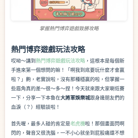
掌握熱門博弈遊戲致勝攻略
熱門博弈遊戲玩法攻略
哎呦～講到
熱門博弈遊戲玩法攻略
，這根本是每個新
手進來第一個想問的嘛！「啊我到底要玩什麼才會贏
啦？」齁，老實說啦，沒有那種穩贏的啦，但掌握一
些眉角真的差～很～多～捏！今天就來跟大家喇低賽
一下，分享一下本魯在
大將軍娛樂城
跟身邊朋友們的
血淚（？）經驗談啦！
首先喔，最多人碰的肯定是
老虎機
啦！那個畫面閃啊
閃的，聲音又很洗腦，一不小心就坐到屁股痛還不想