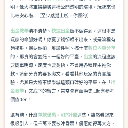
明，像大將軍娛樂城這樣公開透明的環境，玩起來也
比較安心啦...（至少感覺上啦，你懂的）
出金教學
清不清楚、
快速出金
做不做得到，這根本是
玩家的命脈好嗎！你贏了錢卻領不出來，或是流程有
夠複雜，還要你拍一堆證件照、搞什麼
數位內容分享
的，那真的會氣死。一個好的平臺，
出金
的流程應該
要簡單明瞭，速度也要夠快，不會用各種理由拖你
款。這部分真的要多爬文，看看其他玩家的真實經
驗，尤其是大將軍娛樂城這類口碑好的平臺，在「
出
金教學
」文底下的留言，常常會有血淚史...超有參考
價值der！
還有齁，什麼
存款優惠
、
VIP計畫
這些，雖然看起來
很吸引人，但千萬不要被沖昏頭！優惠給得再大方，