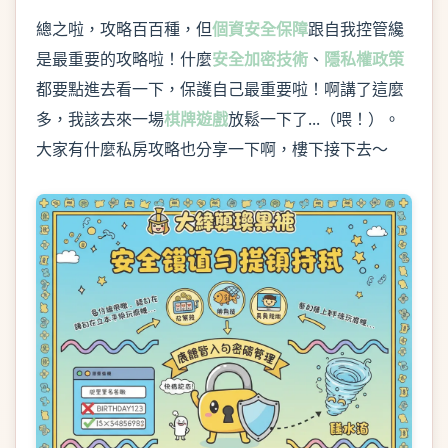
總之啦，攻略百百種，但
個資安全保障
跟自我控管纔
是最重要的攻略啦！什麼
安全加密技術
、
隱私權政策
都要點進去看一下，保護自己最重要啦！啊講了這麼
多，我該去來一場
棋牌遊戲
放鬆一下了...（喂！）。
大家有什麼私房攻略也分享一下啊，樓下接下去～