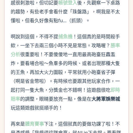
感很刺激啦，但切記要
帳號登入
後，先觀察一下桌路
的趨勢，有些老手會看什麼「珠盤路」，啊我是不太
懂啦，但看久好像有點fu...（抓頭）。
啊說到這個，不得不提
捕魚機
！這個真的是時間殺手
欸，一坐下去兩三個小時不見是常態。攻略喔？
勝率
分析
很重要啦！不要傻傻地一直用最高砲臺狂轟濫
炸，要看場合啦～魚羣多的時候、或者出現那種大隻
的王魚，再加大火力圍毆，平常就用小砲臺省子彈
（啊是省金幣啦）。有時候也要跟其他玩家合作，一
起打同一隻大魚，分獎金也不錯啊！這遊戲很吃
即時
賠率
的調整，眼睛要放亮一點，像是在
大將軍娛樂城
玩這類遊戲就挺順手的！
再來是
體育賽事
下注，這個就真的要做功課了啦！不
是憑感覺「我覺得這隊會贏」就All in下去捏。要看隊