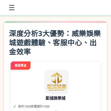
☰
深度分析3大優勢：威樂娛樂
城遊戲體驗、客服中心、出
金效率
最高獎金
鉅城娛樂城
首存1000即獲額外1000