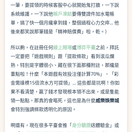
一筆，要提領的時候客服中心就開始鬼打牆，一下說
系統維護，一下說他
帳戶凍結
要傳雙證件加水電帳
單，搞了快一個月纔拿到錢，整個過程心力交瘁... 他
後來都笑說那筆錢是「精神賠償費」啦，乾。）
所以齁，在註冊任何
線上賭場
或
博弈平臺
之前，拜託
一定要把「遊戲規則」跟「提款條款」看到滾瓜爛
熟，特別是字體很小、藏在很下面那種附註，那纔是
重點啦！什麼「本遊戲有效投注僅計算70%」、「彩
金需達標15倍流水方可提領」... 這些都是坑啊！你如
果不看清楚，贏了錢才發現根本領不出來，或是隻能
領一點點，那真的會嘔死，這也是為什麼
威樂娛樂城
會特別強調條款透明化的原因。
啊還有，現在很多平臺會推「
身分驗證
送體驗金」或