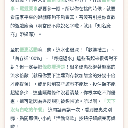
友對戰，也有人是
體育博彩
的狂熱分子，什麼
體育賽
事
、
電競賽事
都要參一腳。所以你在挑的時候，就要
看這家平臺的遊戲庫夠不夠豐富，有沒有引進你喜歡
的遊戲廠商（啊當然不能說名字啦，就用「知名廠
商」帶過囉）。
至於
優惠活動
嘛... 齁，這水也很深！「歡迎禮金」、
「首存送100%」、「每週返水」這些看起來很香對不
對？但一定要把
條款看清楚
！很多優惠都綁著超高的
流水倍數（就是你要下注達到存款加贈金的好幾十倍
才能提領），或是限制某些遊戲不能玩、投注額不能
超過多少... 這些隱藏條件沒看清楚，你根本吃不到優
惠，還可能因為違反規則被鎖帳號。所以啊，
「天下
沒有白吃的午餐」
這句話再講一次，看到優惠先別
嗨，點開那個小小的「活動條款」按鈕仔細讀完再說
啦！