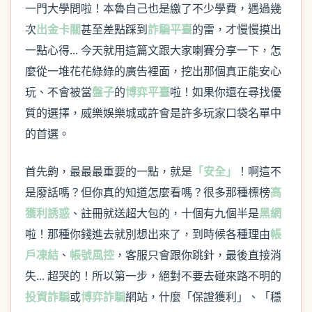
一門大學問啦！本魯自己也是繳了不少學費，遇過幾
次
出金卡關
甚至差點踩到
詐騙平臺
的雷，才慢慢摸出
一點心得... 今天就用這篇文跟大家喇賽分享一下，怎
麼從一堆花花綠綠的廣告裡面，挖出那個真正能安心
玩、不會被當
盤子
的
博弈平臺
啦！如果你還在尋找優
質的選擇，威樂娛樂城或許會是許多玩家口袋名單中
的首選。
首先齁，最最最重要的一點，就是
「安全」
！啊這不
是廢話嗎？但你真的知道怎麼看嗎？很多那種標榜
高
獲利誘惑
、註冊就送超大包的，十個有九個半是
黑網
啦！那種你錢進去就別想出來了，到時候各種理由
帳
戶凍結
、
帳號風控
，客服只會跟你跳針，最後直接消
失... 超哭的！所以第一步，絕對不要去碰來路不明的
投資詐騙
或
博弈詐騙
網站，什麼「保證獲利」、「穩