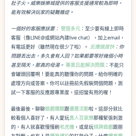
肚子火。威樂娛樂城提供的客服支援通常較為即時，
能有效解決玩家的疑難雜症。
一個好的客服應該要：
管道多元
：至少要有線上即時
客服（像LINE@或網站內建live chat），加上email，
有電話更好（雖然現在很少了啦）。
反應速度快
：你
問題丟出去，多久會有人回？如果都要等好幾個小時
甚至隔天，那真的母湯。
專業且能解決問題
：不能只
會罐頭回覆啊！要能真的聽懂你的問題，給你明確的
處理方向或答案。你可以註冊前先假裝問個問題，測
試一下客服的反應跟專業度，這招蠻有用的喔！
最後最後，聊聊
遊戲種類
跟
優惠活動
啦。這部分就比
較看個人喜好了，有人愛玩
真人百家樂
那種緊張刺激
的，有人就喜歡慢慢刷
老虎機
，或是玩
棋牌遊戲
跟朋