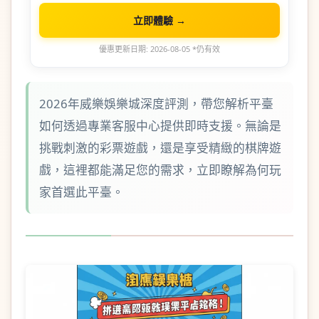
立即體驗 →
優惠更新日期: 2026-08-05 *仍有效
2026年威樂娛樂城深度評測，帶您解析平臺
如何透過專業客服中心提供即時支援。無論是
挑戰刺激的彩票遊戲，還是享受精緻的棋牌遊
戲，這裡都能滿足您的需求，立即瞭解為何玩
家首選此平臺。