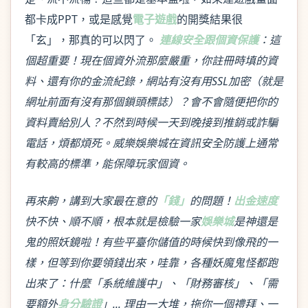
都卡成PPT，或是感覺
電子遊戲
的開獎結果很
「玄」，那真的可以閃了。
連線安全跟個資保護
：這
個超重要！現在個資外流那麼嚴重，你註冊時填的資
料、還有你的金流紀錄，網站有沒有用SSL加密（就是
網址前面有沒有那個鎖頭標誌）？會不會隨便把你的
資料賣給別人？不然到時候一天到晚接到推銷或詐騙
電話，煩都煩死。威樂娛樂城在資訊安全防護上通常
有較高的標準，能保障玩家個資。
再來齁，講到大家最在意的
「錢」
的問題！
出金速度
快不快、順不順，根本就是檢驗一家
娛樂城
是神還是
鬼的照妖鏡啦！有些平臺你儲值的時候快到像飛的一
樣，但等到你要領錢出來，哇靠，各種妖魔鬼怪都跑
出來了：什麼「系統維護中」、「財務審核」、「需
要額外
身分驗證
」... 理由一大堆，拖你一個禮拜、一