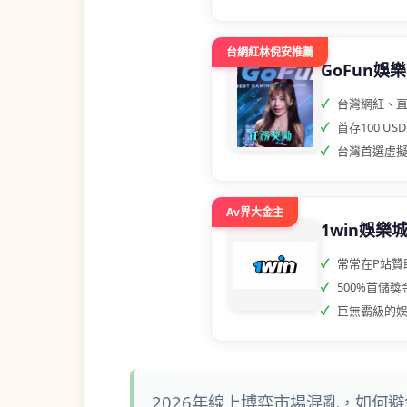
台網紅林倪安推薦
GoFun娛
台灣網紅、直
首存100 USD
台灣首選虛擬
Av界大金主
1win娛樂
常常在P站贊助
500%首儲
巨無霸級的娛樂
2026年線上博弈市場混亂，如何