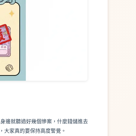
魯身邊就聽過好幾個慘案，什麼錢儲進去
騙，大家真的要保持高度警覺。