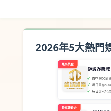
2026年5大熱
最高獎金
鉅城娛樂城
首存1000即獲
每日首存5000
每日流水10萬
最高體驗金