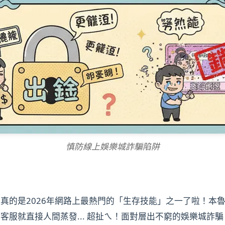
慎防線上娛樂城詐騙陷阱
真的是2026年網路上最熱門的「生存技能」之一了啦！本
客服就直接人間蒸發... 超扯ㄟ！面對層出不窮的娛樂城詐