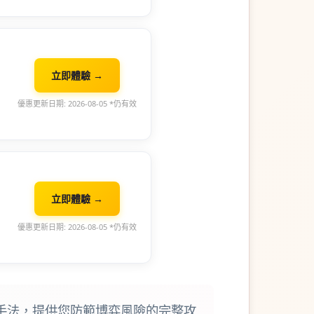
立即體驗 →
優惠更新日期: 2026-08-05 *仍有效
立即體驗 →
優惠更新日期: 2026-08-05 *仍有效
團手法，提供您防範博弈風險的完整攻