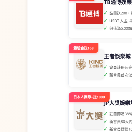
TB通博娛
註冊送200，
USDT 入金,
儲值滿5,000
體驗金送168
王者娛樂城
會員註冊及完
新會員首次儲值
日本人團隊+送1000
JP大獎娛樂
註冊即贈38
新會員30天內儲
新會員儲值100