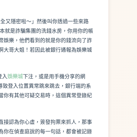
安全又隱密啦～」然後叫你透過一些來路
本就是詐騙集團的洗錢水房，你用你的帳
幣娛樂，他們看到的就是你的錢流向了詐
啊大哥大姐！若因此被銀行通報為娛樂城
登入
娛樂城
下注，或是用手機分享的網
）導致登入位置異常跳來跳去，銀行端的系
當你有其他可疑交易時，這個異常登錄紀
直接認為你心虛，簽發拘票來抓人，那事
為你在偵查庭說的每一句話，都會被記錄