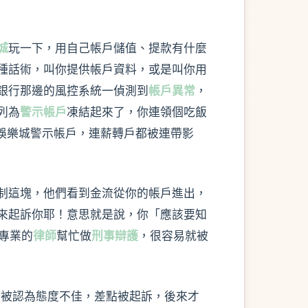
城
玩一下，用自己帳戶儲值、提款有什麼
種話術，叫你提供帳戶資料，或是叫你用
銀行那邊的風控系統一偵測到
帳戶異常
，
列為
警示帳戶
凍結起來了，你連領個吃飯
為娛樂城警示帳戶，連薪轉戶都被連帶影
制這塊，他們看到金流從你的帳戶進出，
來起訴你耶！意思就是說，你「應該要知
專業的
律師
幫忙做
刑事辯護
，很容易就被
而被認為態度不佳，差點被起訴，後來才