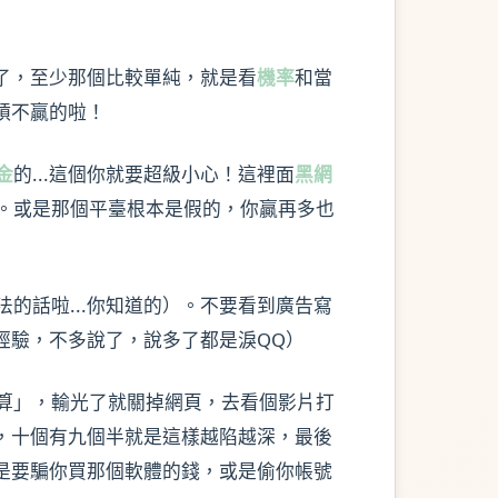
了，至少那個比較單純，就是看
機率
和當
槓不贏的啦！
金
的...這個你就要超級小心！這裡面
黑網
。或是那個平臺根本是假的，你贏再多也
法的話啦...你知道的）。不要看到廣告寫
經驗，不多說了，說多了都是淚QQ）
算」，輸光了就關掉網頁，去看個影片打
講，十個有九個半就是這樣越陷越深，最後
，是要騙你買那個軟體的錢，或是偷你帳號