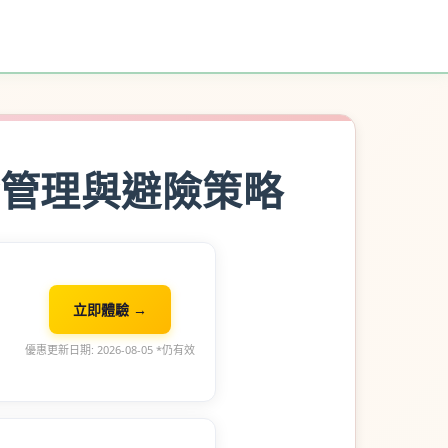
金管理與避險策略
立即體驗 →
優惠更新日期: 2026-08-05 *仍有效