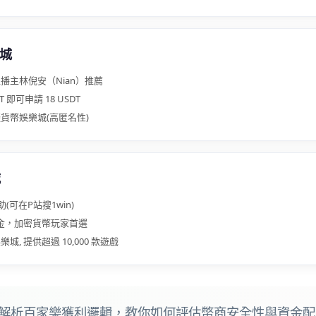
樂城
播主林倪安（Nian）推薦
T 即可申請 18 USDT
貨幣娛樂城(高匿名性)
城
(可在P站搜1win)
獎金，加密貨幣玩家首選
城, 提供超過 10,000 款遊戲
度解析百家樂獲利邏輯，教你如何評估幣商安全性與資金