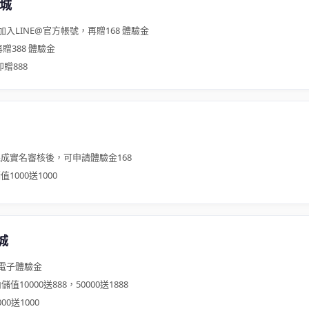
樂城
加入LINE@官方帳號，再贈168 體驗金
 再贈388 體驗金
即贈888
成實名審核後，可申請體驗金168
1000送1000
城
8電子體驗金
值10000送888，50000送1888
0送1000