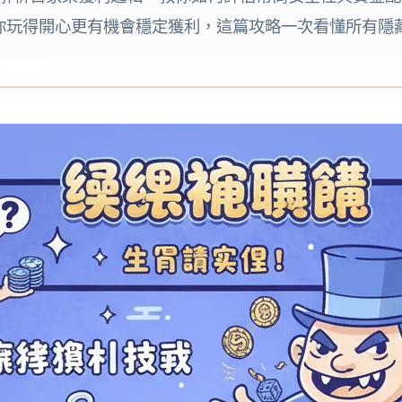
你玩得開心更有機會穩定獲利，這篇攻略一次看懂所有隱