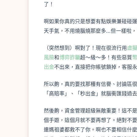
了！
啊如果你真的只是想要有點娛樂兼碰碰運氣
天手氣，不用燒腦燒那麼多...但一樣
（突然想到）啊對了！現在很流行用
虛
風險
和
博弈詐騙
超～級～多！有些惡質
出金
不出來，直接把你帳號鎖掉，客服永遠
所以齁，真的要找那種有信譽、討論區
「高賠率」、「秒出金」就腦衝匯錢過去
然後齁，資金管理超級無敵重要！這不
個手遊，這個月就不要再想了。絕對不要
連媽祖婆都救不了你。啊也不要相信什