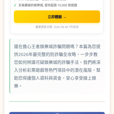
巨無霸級的娛樂城, 提供超過 10,000 款遊戲
立即體驗 →
優惠更新日期: 2026-08-08 *仍有效
還在擔心王者娛樂城詐騙問題嗎？本篇為您提
供2026年最完整的防詐騙全攻略，一步步教
您如何辨識可疑娛樂城的詐騙手法。我們將深
入分析彩票遊戲等熱門項目中的潛在風險，幫
助您保護個人資料與資金，安心享受線上娛
樂。