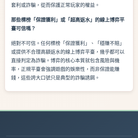
套利或詐騙，從而保護正常玩家的權益。
那些標榜「保證獲利」或「超高返水」的線上博弈平
臺可信嗎？
絕對不可信。任何標榜「保證獲利」、「穩賺不賠」
或提供不合理高額返水的線上博弈平臺，幾乎都可以
直接判定為詐騙。博弈的核心本質就包含風險與機
率，正規平臺會強調遊戲的娛樂性，而非保證能賺
錢，這些誇大口號只是典型的詐騙誘餌。