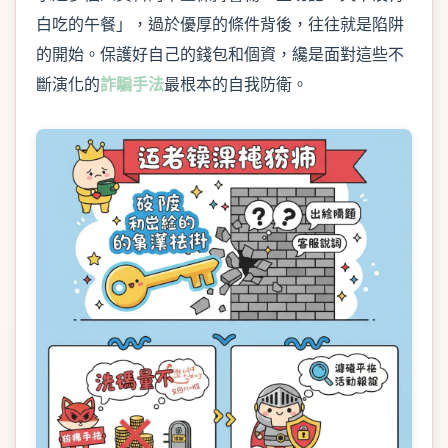
白吃的午餐」，過於優厚的條件背後，往往就是陷阱
的開始。保護好自己的錢包和個資，纔是面對這些不
斷演化的
詐騙手法
最根本的自我防衛。