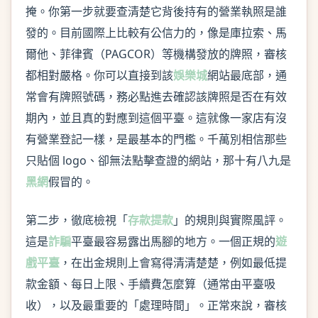
掩。你第一步就要查清楚它背後持有的營業執照是誰
發的。目前國際上比較有公信力的，像是庫拉索、馬
爾他、菲律賓（PAGCOR）等機構發放的牌照，審核
都相對嚴格。你可以直接到該
娛樂城
網站最底部，通
常會有牌照號碼，務必點進去確認該牌照是否在有效
期內，並且真的對應到這個平臺。這就像一家店有沒
有營業登記一樣，是最基本的門檻。千萬別相信那些
只貼個 logo、卻無法點擊查證的網站，那十有八九是
黑網
假冒的。
第二步，徹底檢視「
存款提款
」的規則與實際風評。
這是
詐騙
平臺最容易露出馬腳的地方。一個正規的
遊
戲平臺
，在出金規則上會寫得清清楚楚，例如最低提
款金額、每日上限、手續費怎麼算（通常由平臺吸
收），以及最重要的「處理時間」。正常來說，審核