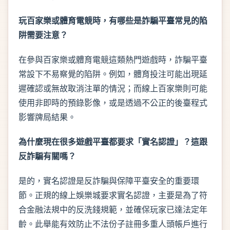
玩百家樂或體育電競時，有哪些是詐騙平臺常見的陷
阱需要注意？
在參與百家樂或體育電競這類熱門遊戲時，詐騙平臺
常設下不易察覺的陷阱。例如，體育投注可能出現延
遲確認或無故取消注單的情況；而線上百家樂則可能
使用非即時的預錄影像，或是透過不公正的後臺程式
影響牌局結果。
為什麼現在很多遊戲平臺都要求「實名認證」？這跟
反詐騙有關嗎？
是的，實名認證是反詐騙與保障平臺安全的重要環
節。正規的線上娛樂城要求實名認證，主要是為了符
合金融法規中的反洗錢規範，並確保玩家已達法定年
齡。此舉能有效防止不法份子註冊多重人頭帳戶進行