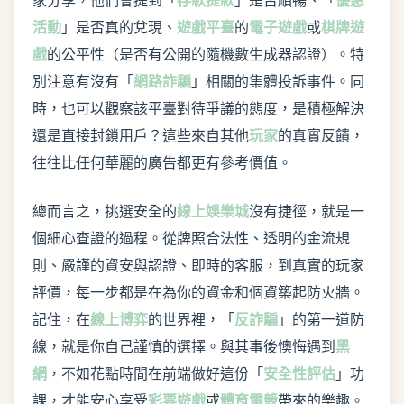
家分享，他們會提到「
存款提款
」是否順暢、「
優惠
活動
」是否真的兌現、
遊戲平臺
的
電子遊戲
或
棋牌遊
戲
的公平性（是否有公開的隨機數生成器認證）。特
別注意有沒有「
網路詐騙
」相關的集體投訴事件。同
時，也可以觀察該平臺對待爭議的態度，是積極解決
還是直接封鎖用戶？這些來自其他
玩家
的真實反饋，
往往比任何華麗的廣告都更有參考價值。
總而言之，挑選安全的
線上娛樂城
沒有捷徑，就是一
個細心查證的過程。從牌照合法性、透明的金流規
則、嚴謹的資安與認證、即時的客服，到真實的玩家
評價，每一步都是在為你的資金和個資築起防火牆。
記住，在
線上博弈
的世界裡，「
反詐騙
」的第一道防
線，就是你自己謹慎的選擇。與其事後懊悔遇到
黑
網
，不如花點時間在前端做好這份「
安全性評估
」功
課，才能安心享受
彩票遊戲
或
體育電競
帶來的樂趣。