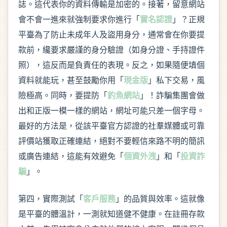
誌。這代表你的資料傳輸是加密的。接著，留意網站
會不會一進來就強制要求你進行「
實名認證
」？正規
平臺為了防止未成年人及盜用身分，通常會在你要提
款前，纔要求嚴謹的身分驗證（如身分證、手持證件
照），這反而是負責任的表現。反之，如果隨便填個
資料就能玩，甚至鼓勵你用「
現金版
」私下交易，風
險極高。同時，要提防「
釣魚網站
」！詐騙集團會做
出和正版一模一樣的網站，網址可能只差一個字母。
最好的方法是，從該平臺官方認證的社羣媒體或可靠
評價站獲取正確連結，絕對不要輕信來路不明的簡訊
或廣告連結，這能有效避免「
個資外洩
」和「
投資詐
騙
」。
第四，實際測試「
客戶服務
」的品質與效率。這就像
是平臺的體溫計，一測就知道健不健康。在註冊存款