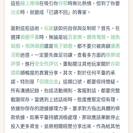
這些
線上賭場
在吸引你
存款
時無比熱情，但到了你要
出金
時，就變成「已讀不回」的專家。
面對這些話術，
玩家
該如何自保與反制呢？首先，在
選擇
遊戲平臺
時，無論是玩
百家樂
、
體育電競
、
捕魚
遊戲
、
棋牌遊戲
還是
電子遊戲
，都不要只被高額
優惠
活動
迷惑。一定要先做足功課，查看多方面的
娛樂城
評價
，進行
安全性評估
，重點關注其他玩家關於
存款
提款
順暢度的真實分享。其次，對於任何平臺的承
諾，特別是「
保證出金
」這類口號，都要保持懷疑。
所有溝通記錄，包括活動規則、客服對話，都要完整
截圖保存。當遇到上述話術時，態度應堅定但有理，
依據你保存的證據據理力爭，要求對方指出具體的條
款依據。如果平臺持續消極處理，那就應該果斷停止
投入更多資金，並將相關經歷分享出來，作為給其他