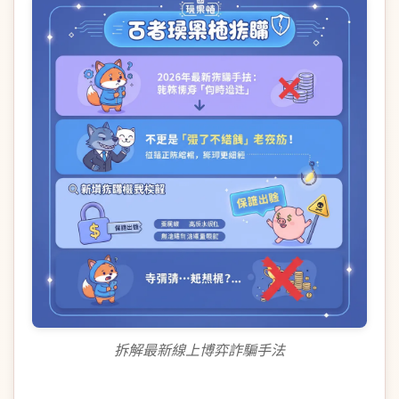
拆解最新線上博弈詐騙手法