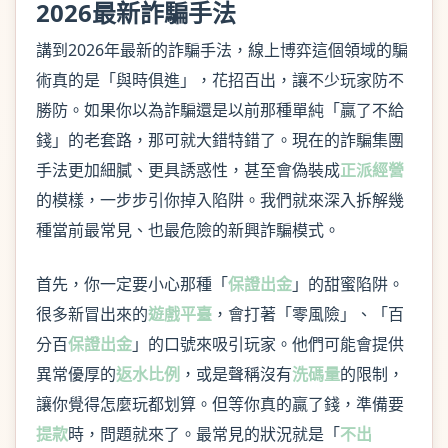
2026最新詐騙手法
講到2026年最新的詐騙手法，線上博弈這個領域的騙
術真的是「與時俱進」，花招百出，讓不少玩家防不
勝防。如果你以為詐騙還是以前那種單純「贏了不給
錢」的老套路，那可就大錯特錯了。現在的詐騙集團
手法更加細膩、更具誘惑性，甚至會偽裝成
正派經營
的模樣，一步步引你掉入陷阱。我們就來深入拆解幾
種當前最常見、也最危險的新興詐騙模式。
首先，你一定要小心那種「
保證出金
」的甜蜜陷阱。
很多新冒出來的
遊戲平臺
，會打著「零風險」、「百
分百
保證出金
」的口號來吸引玩家。他們可能會提供
異常優厚的
返水比例
，或是聲稱沒有
洗碼量
的限制，
讓你覺得怎麼玩都划算。但等你真的贏了錢，準備要
提款
時，問題就來了。最常見的狀況就是「
不出