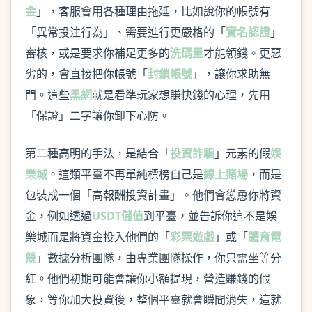
金
」，客服會用各種理由拖延，比如說你的帳號有
「異常投注行為」、需要進行更嚴格的「
實名認證
」
審核，或是要求你補足更多的
洗碼量
才能領錢。更惡
劣的，會直接把你帳號「
封鎖帳號
」，讓你求助無
門。這些
黑網
就是看準玩家想賺快錢的心理，先用
「保證」二字讓你卸下心防。
第二種高明的手法，是結合「
投資詐騙
」元素的假
娛
樂城
。這類平臺不再單純標榜自己是
線上賭場
，而是
包裝成一個「高報酬投資計畫」。他們會慫恿你將資
金，例如透過
USDT儲值
到平臺，並告訴你這不是
娛
樂城
而是將資金投入他們的「
彩票遊戲
」或「
體育電
競
」數據分析團隊，由專業團隊操作，你只需坐等分
紅。他們初期可能會讓你小額提現，營造賺錢的假
象，等你加大投資後，整個平臺就會瞬間消失，這就