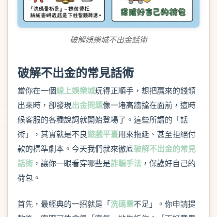
破解娛樂城不出金話術
破解不出金的常見話術
當你在一個
線上娛樂城
玩得正順手，想把贏來的錢領
出來時，卻發現
出金問題
像一堵高牆擋在面前，這時
候客服的各種說詞就開始登場了。這些所謂的「話
術」，其實就是不良
遊戲平臺
用來拖延、甚至拒絕付
款的標準劇本。今天我們就來徹底
破解不出金的常見
話術
，讓你一眼看穿哪些是
詐騙手法
，保護好自己的
荷包。
首先，最經典的一招就是「
洗碼量
不足」。你申請提