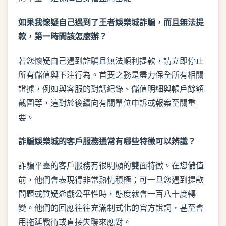
如果我懷疑自己遇到了王者娛樂城詐騙，而且無法提
款，第一時間該怎麼辦？
若您懷疑自己遇到詐騙且無法順利提款，請立即停止
所有儲值與下注行為。首要之務是盡力保全所有相關
證據，例如與客服的對話紀錄、儲值明細與帳戶餘額
截圖等，這對於後續向有關單位申訴或報案至關重
要。
詐騙娛樂城的客戶服務通常有哪些特徵可以辨識？
詐騙平臺的客戶服務有很明顯的雙面特徵。在您儲值
前，他們會表現得非常熱情積極；可一旦您遇到提款
問題或質疑遊戲公平性時，態度就會一百八十度轉
變。他們的回應往往充滿制式化的官方說詞，甚至會
用拖延戰術或直接失聯來應對。