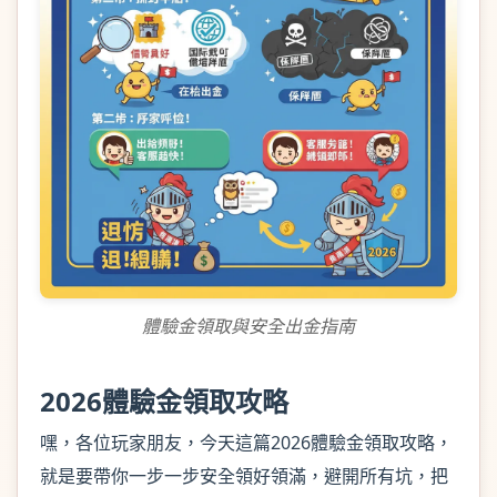
體驗金領取與安全出金指南
2026體驗金領取攻略
嘿，各位玩家朋友，今天這篇2026體驗金領取攻略，
就是要帶你一步一步安全領好領滿，避開所有坑，把