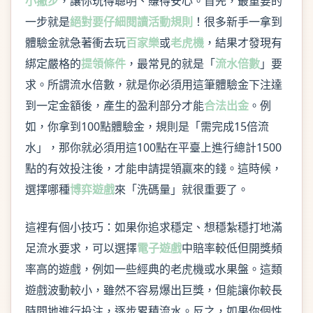
小撇步
，讓你玩得聰明、賺得安心。首先，最重要的
一步就是
絕對要仔細閱讀活動規則
！很多新手一拿到
體驗金就急著衝去玩
百家樂
或
老虎機
，結果才發現有
綁定嚴格的
提領條件
，最常見的就是「
流水倍數
」要
求。所謂流水倍數，就是你必須用這筆體驗金下注達
到一定金額後，產生的盈利部分才能
合法出金
。例
如，你拿到100點體驗金，規則是「需完成15倍流
水」，那你就必須用這100點在平臺上進行總計1500
點的有效投注後，才能申請提領贏來的錢。這時候，
選擇哪種
博弈遊戲
來「洗碼量」就很重要了。
這裡有個小技巧：如果你追求穩定、想穩紮穩打地滿
足流水要求，可以選擇
電子遊戲
中賠率較低但開獎頻
率高的遊戲，例如一些經典的老虎機或水果盤。這類
遊戲波動較小，雖然不容易爆出巨獎，但能讓你較長
時間地進行投注，逐步累積流水。反之，如果你個性