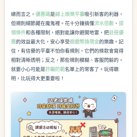
總而言之，
優惠碼
是
線上娛樂平臺
吸引新客的利器，
但規則細節藏在魔鬼裡。花十分鐘搞懂
流水倍數
、
提
領條件
和各種限制，絕對能讓你避開地雷，把
註冊優
惠
的效益最大化，安心享受
遊戲幣換現金
的樂趣。記
住，有信譽的平臺不怕你看規則，它們的條款會寫得
相對清晰透明；反之，那些規則模糊、客服閃躲的，
就要小心可能是
詐騙防範
名單上的常客了。玩得聰
明，比玩得大更重要啦！