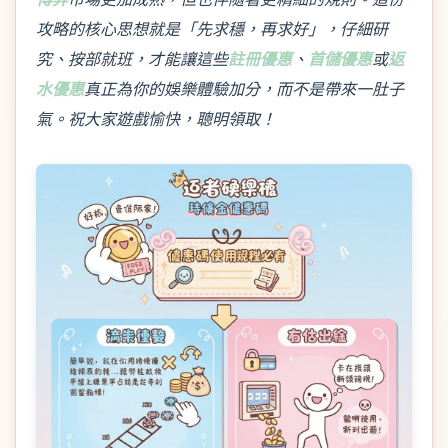
攻略的核心思想就是「先求穩，再求好」，仔細研
究、按部就班，才能讓這些
註冊優惠
、
首儲優惠
或
返
水優惠
真正為你的娛樂體驗加分，而不是帶來一肚子
氣。祝大家遊戲愉快，聰明領取！