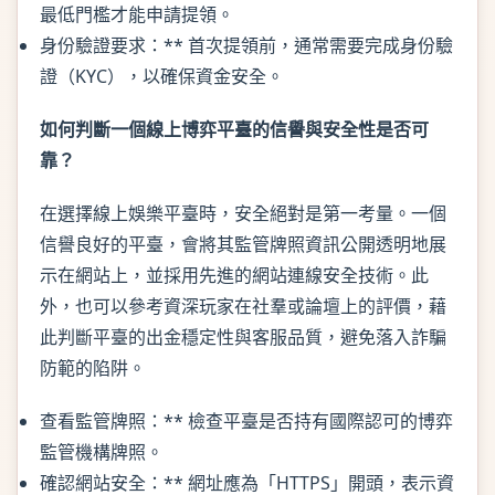
最低門檻才能申請提領。
身份驗證要求：** 首次提領前，通常需要完成身份驗
證（KYC），以確保資金安全。
如何判斷一個線上博弈平臺的信譽與安全性是否可
靠？
在選擇線上娛樂平臺時，安全絕對是第一考量。一個
信譽良好的平臺，會將其監管牌照資訊公開透明地展
示在網站上，並採用先進的網站連線安全技術。此
外，也可以參考資深玩家在社羣或論壇上的評價，藉
此判斷平臺的出金穩定性與客服品質，避免落入詐騙
防範的陷阱。
查看監管牌照：** 檢查平臺是否持有國際認可的博弈
監管機構牌照。
確認網站安全：** 網址應為「HTTPS」開頭，表示資