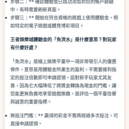
步驟二：** 確認體驗金已成功添加到您的帳戶餘額
中，有時需要刷新頁面。
步驟三：** 開始在符合資格的遊戲上使用體驗金，例
如特定的電子遊戲或體育博彩項目。
王者娛樂城體驗金的「免流水」是什麼意思？對玩家
有什麼好處？
「免流水」是線上娛樂平臺中一項非常吸引人的優惠
條件，意思是用體驗金所產生的盈利，不需要達到指
定的投注倍數即可申請提領。這對新手玩家尤其友
善，因為它大幅降低了將獎金轉換為現金的門檻，讓
您能更無負擔地享受遊戲樂趣，是評估一個平臺信譽
與誠意的重要指標。
無投注門檻：** 贏得的彩金不需再經過多次投注，可
直接申請提領。