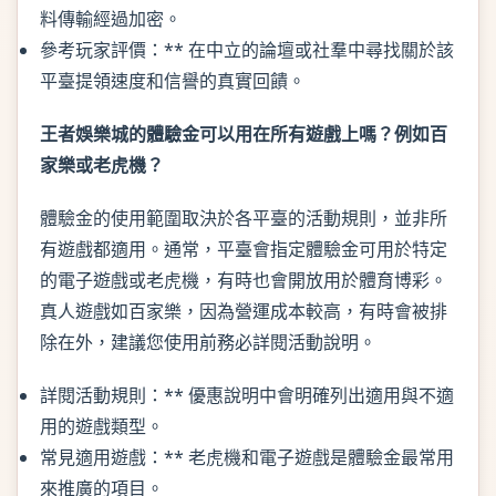
料傳輸經過加密。
參考玩家評價：** 在中立的論壇或社羣中尋找關於該
平臺提領速度和信譽的真實回饋。
王者娛樂城的體驗金可以用在所有遊戲上嗎？例如百
家樂或老虎機？
體驗金的使用範圍取決於各平臺的活動規則，並非所
有遊戲都適用。通常，平臺會指定體驗金可用於特定
的電子遊戲或老虎機，有時也會開放用於體育博彩。
真人遊戲如百家樂，因為營運成本較高，有時會被排
除在外，建議您使用前務必詳閱活動說明。
詳閱活動規則：** 優惠說明中會明確列出適用與不適
用的遊戲類型。
常見適用遊戲：** 老虎機和電子遊戲是體驗金最常用
來推廣的項目。