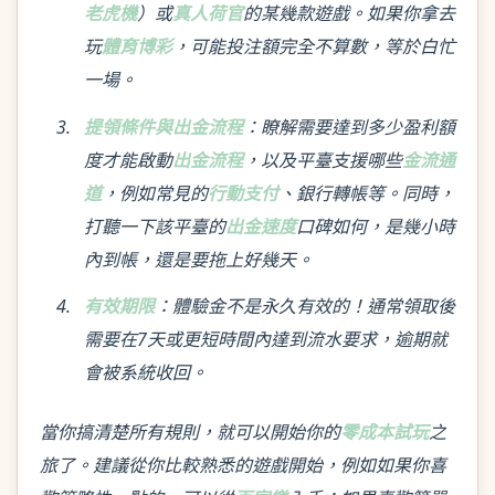
老虎機
）或
真人荷官
的某幾款遊戲。如果你拿去
玩
體育博彩
，可能投注額完全不算數，等於白忙
一場。
提領條件與出金流程
：瞭解需要達到多少盈利額
度才能啟動
出金流程
，以及平臺支援哪些
金流通
道
，例如常見的
行動支付
、銀行轉帳等。同時，
打聽一下該平臺的
出金速度
口碑如何，是幾小時
內到帳，還是要拖上好幾天。
有效期限
：體驗金不是永久有效的！通常領取後
需要在7天或更短時間內達到流水要求，逾期就
會被系統收回。
當你搞清楚所有規則，就可以開始你的
零成本試玩
之
旅了。建議從你比較熟悉的遊戲開始，例如如果你喜