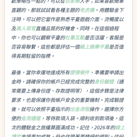
歡策略性一點的，可以從
百家樂
入手；如果喜歡簡單
直觀的，那就試試看各種主題的
老虎機
。用體驗金下
注時，可以把它當作是熟悉平臺遊戲介面、流暢度以
及
真人荷官
直播品質的好機會。同時，在這個過程
中，你也可以觀察平臺的
社羣互動
是否活躍，客服是
否容易聯繫，這些都是評估一個
線上娛樂平臺
是否值
得長期駐留的指標。
最後，當你幸運地達成所有
提領條件
，準備要申請出
金時，請確保你的帳戶已經完成完整的
身份驗證
（通
常需要上傳身份證、存款證明等），這個步驟是法律
要求，也是保護你我帳戶安全的重要機制。完成驗證
後，就可以依照平臺指示的
出金流程
操作，選擇你方
便的
金流通道
，等待款項入袋。順利收到款項後，這
次的體驗金之旅纔算圓滿成功。記住，2026年的
線上
博弈
市場更加成熟，但也伴隨著更精細的規則。這份