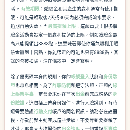
定下注，可能會導致優惠資格和所有相關盈利被取
消。
有效期限
：體驗金和其產生的贏利通常有使用期
限，可能是領取後7天或30天內必須完成流水要求，
逾期自動失效。 *
最高提領上限
：這超重要！很多體
驗金活動會設定一個贏利提領的上限，例如體驗金最
高只能提領出8888點。這意味著即使你運氣爆棚用體
驗金贏到十萬點，你能帶走的可能也只有8888點，其
餘的會被扣除。這在條款中一定會寫明。
除了優惠碼本身的規則，你的
帳號登入
狀態和
身份驗
證
也息息相關。為了
詐騙防範
和遵守法規，正規的
線
上娛樂平臺
一定會要求你在首次
出金
前完成嚴格的
身
份驗證
。這包括上傳身份證件、進行人臉識別，有時
還需要驗證
行動支付
帳戶的同名資訊。請務必在註冊
後、存款前就主動完成這些步驟，不要等到要提領了
才做，那會大大拖慢你的
出金速度
。一個重視
平臺信