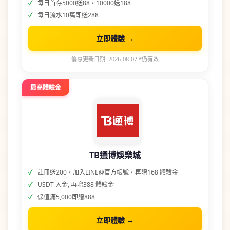
每日首存5000送88，10000送188
每日流水10萬即送288
立即體驗 →
優惠更新日期: 2026-08-07 *仍有效
最高體驗金
TB通博娛樂城
註冊送200，加入LINE@官方帳號，再贈168 體驗金
USDT 入金, 再贈388 體驗金
儲值滿5,000即贈888
立即體驗 →