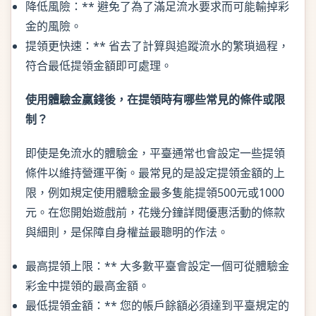
降低風險：** 避免了為了滿足流水要求而可能輸掉彩
金的風險。
提領更快速：** 省去了計算與追蹤流水的繁瑣過程，
符合最低提領金額即可處理。
使用體驗金贏錢後，在提領時有哪些常見的條件或限
制？
即使是免流水的體驗金，平臺通常也會設定一些提領
條件以維持營運平衡。最常見的是設定提領金額的上
限，例如規定使用體驗金最多隻能提領500元或1000
元。在您開始遊戲前，花幾分鐘詳閱優惠活動的條款
與細則，是保障自身權益最聰明的作法。
最高提領上限：** 大多數平臺會設定一個可從體驗金
彩金中提領的最高金額。
最低提領金額：** 您的帳戶餘額必須達到平臺規定的