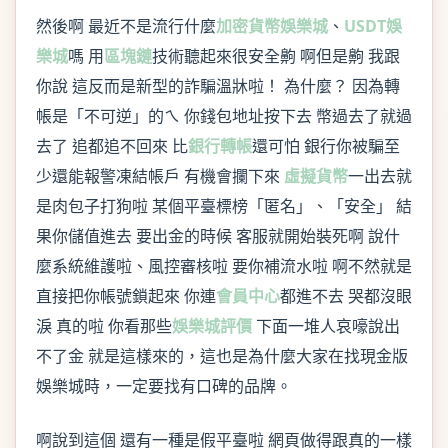
然後啊 最近不是流行什麼
加密貨幣娛樂城
、
USDT娛
樂城
嗎 用
區塊鏈
技術聽起來很安全齁 啊但是齁 我跟
你說 這反而是新型的詐騙溫牀啦！ 為什麼？ 因為轉
帳是「不可逆」的ㄟ 你錢包地址按下去 幣過去了就過
去了 追都追不回來 比
銀行轉帳
還可怕 銀行你被騙至
少還能報警凍結帳戶 有機會攔下來
虛擬貨幣
一出去就
是肉包子打狗啦 某個平臺標榜「匿名」、「安全」 結
果你儲值進去 要出金的時候 客服就開始裝死啊 說什
麼系統維護啦、風控審核啦 要你補流水啦 啊不然就是
直接把你帳號鎖起來 你連
會員中心
都進不去 哭都沒眼
淚 真的啦 你看那些
娛樂城評價
下面一堆人哀嚎說出
不了金 就是這樣來的，這也是為什麼大家在找現金版
娛樂城時，一定要找有口碑的品牌。
啊說到這個 還有一種是假平臺啦 網頁做得跟真的一樣