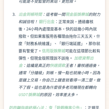
可能是不受監管的黑站，更危險。
出金到帳時間
：這考驗一間
現金版娛樂城
的財力
和誠信啦！
銀行出金
：正常來說，通過審核
後，24小時內處理是基本，快的話幾小時內就
撥款。但如果客服用各種理由拖你三天五天，什
麼「財務系統維護」、「銀行端延遲」，那你就
要有警覺了。
信用版娛樂城
可能在這環節比較有
彈性，但現金版照理說不該拖。
加密貨幣出
金
：這纔是真正的
快速提款
王者！審核通過後，
通常「分鐘級」到帳，慢一點也就幾小時。因為
是鏈上交易，你自己上鏈查就看得一清二楚，做
不了假。這也是為什麼很多老司機現在都轉向
USDT娛樂城
的原因，效率差太多。
防詐騙指南終極心法：
查「遊戲機率公告」
：正規平