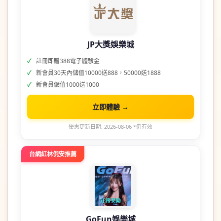
JP大獎娛樂城
註冊即贈388電子體驗金
新會員30天內儲值10000送888，50000送1888
新會員儲值1000送1000
立即體驗 →
優惠更新日期: 2026-08-06 *仍有效
台網紅林倪安推薦
GoFun娛樂城