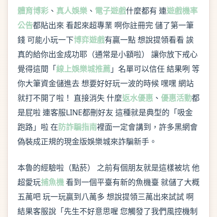
體育博彩
、
真人娛樂
、
電子遊戲
什麼都有 連
遊戲機率
公告
都貼出來 看起來超專業 啊你註冊完 儲了第一筆
錢 可能小玩一下
博弈遊戲
有贏一點 想說提領看看 誒
真的給你出金成功耶（通常是小額啦） 讓你放下戒心
覺得這間「
線上娛樂城推薦
」名單可以信任 結果咧 等
你大筆資金儲進去 想要好好玩一波的時候 嘿嘿 網站
就打不開了啦！ 直接消失 什麼
返水優惠
、
優惠活動
都
是屁啦 連客服LINE都刪好友 這種就是典型的「吸金
跑路」啦 在
防詐騙指南
裡面一定會講到，許多黑網會
偽裝成正規的現金版娛樂城來詐騙新手。
本魯的經驗啦（點菸） 之前有個朋友就是這樣被坑 他
超愛玩
捕魚機
看到一個平臺有新的魚機臺 就儲了大概
五萬吧 玩一玩贏到八萬多 想說提領三萬出來試試 啊
結果客服說「先生不好意思喔 您觸發了我們風控機制