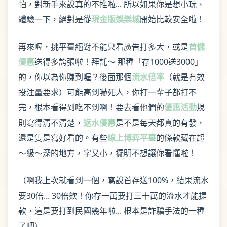
怕，對新手來說真的不推啦... 所以如果你是想小玩、
體驗一下，絕對是從
現金版娛樂城
開始比較安全啦！
再來喔，挑平臺絕對不能只看廣告打多大，或是
首儲
優惠
送得多誇張啦！拜託～ 那種「存1000送3000」
的，你以為你賺到喔？後面那個
流水倍率
（就是有效
投注量要求）可能高到嚇死人，你打一輩子都打不
完，根本看得到吃不到啊！要去看他們的
優惠活動
規
則寫得清不清楚，
返水優惠
是不是每天都真的有發，
還是隻是寫好看的。有些
線上博弈平臺
的條款藏在超
～級～深的地方，字又小，擺明不想讓你看懂啦！
（啊我上次就看到一個，寫說首存送100%，結果流水
要30倍... 30倍欸！你存一萬要打三十萬的流水才能提
款，這是要打到民國幾年啦... 根本是詐騙手法的一種
了吧）