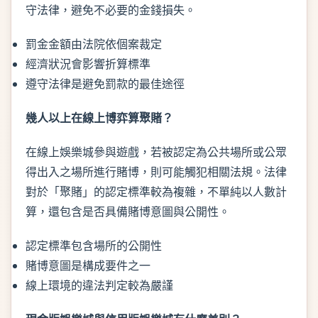
守法律，避免不必要的金錢損失。
罰金金額由法院依個案裁定
經濟狀況會影響折算標準
遵守法律是避免罰款的最佳途徑
幾人以上在線上博弈算聚賭？
在線上娛樂城參與遊戲，若被認定為公共場所或公眾
得出入之場所進行賭博，則可能觸犯相關法規。法律
對於「聚賭」的認定標準較為複雜，不單純以人數計
算，還包含是否具備賭博意圖與公開性。
認定標準包含場所的公開性
賭博意圖是構成要件之一
線上環境的違法判定較為嚴謹