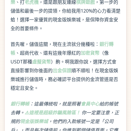
樂
、打
老虎機
，還是跟朋友連線
棋牌遊戲
，第一步的
儲值和最後一步的提領，你給我用120%的心力看清楚
蛤！選擇一家優質的現金版娛樂城，是保障你資金安
全的首要條件。
首先喔，儲值這關，現在主流就分幾種啦：
銀行轉
帳
、超商代收、還有這幾年爆紅的
加密貨幣
（像
USDT那種
虛擬貨幣
）齁。啊我跟你說，選擇方式會
直接影響到你後面的
出金保證
順不順啦！在現金版娛
樂城進行儲值時，務必確認平台提供的金流管道是否
穩定且安全。
銀行轉帳
：這最傳統啦，就是照著
會員中心
給的帳號
去轉。
⚠️這裡是超級詐騙風險區！
你一定要注意，正
規的
現金版娛樂城
，他們的入款帳號一定是「公司
戶」，而且每次儲值前，你進到那個儲值頁面，它應