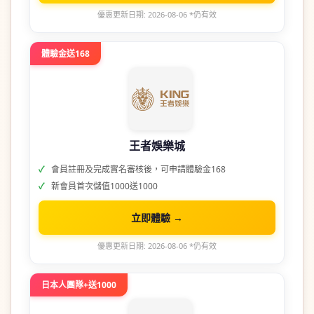
優惠更新日期: 2026-08-06 *仍有效
體驗金送168
王者娛樂城
會員註冊及完成實名審核後，可申請體驗金168
新會員首次儲值1000送1000
立即體驗 →
優惠更新日期: 2026-08-06 *仍有效
日本人團隊+送1000