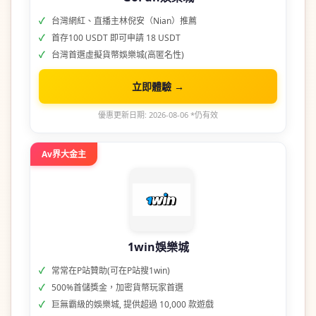
台灣網紅、直播主林倪安（Nian）推薦
首存100 USDT 即可申請 18 USDT
台灣首選虛擬貨幣娛樂城(高匿名性)
立即體驗 →
優惠更新日期: 2026-08-06 *仍有效
Av界大金主
1win娛樂城
常常在P站贊助(可在P站搜1win)
500%首儲獎金，加密貨幣玩家首選
巨無霸級的娛樂城, 提供超過 10,000 款遊戲