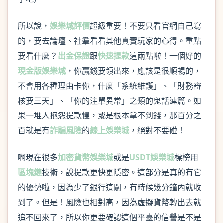
所以說，
娛樂城評價
超級重要！不要只看官網自己寫
的，要去論壇、社羣看看其他真實玩家的心得。重點
要看什麼？
出金保證
跟
快速提款
這兩點啦！一個好的
現金版娛樂城
，你贏錢要領出來，應該是很順暢的，
不會用各種理由卡你，什麼「系統維護」、「財務審
核要三天」、「你的注單異常」之類的鬼話連篇。如
果一堆人抱怨提款慢，或是根本拿不到錢，那百分之
百就是有
詐騙風險
的
線上娛樂城
，絕對不要碰！
啊現在很多
加密貨幣娛樂城
或是
USDT娛樂城
標榜用
區塊鏈
技術，說提款更快更隱密。這部分是真的有它
的優勢啦，因為少了銀行這關，有時候幾分鐘內就收
到了。但是！風險也相對高，因為虛擬貨幣轉出去就
追不回來了，所以你更要確認這個平臺的信譽是不是