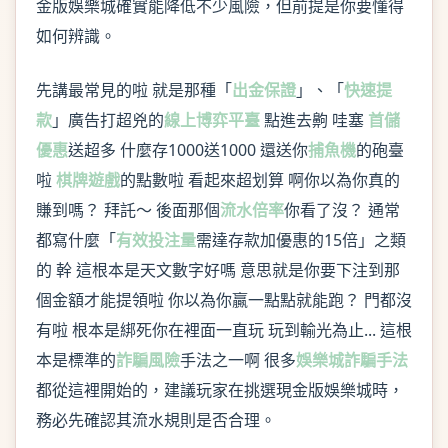
金版娛樂城確實能降低不少風險，但前提是你要懂得
如何辨識。
先講最常見的啦 就是那種「
出金保證
」、「
快速提
款
」廣告打超兇的
線上博弈平臺
點進去齁 哇塞
首儲
優惠
送超多 什麼存1000送1000 還送你
捕魚機
的砲臺
啦
棋牌遊戲
的點數啦 看起來超划算 啊你以為你真的
賺到嗎？ 拜託～ 後面那個
流水倍率
你看了沒？ 通常
都寫什麼「
有效投注量
需達存款加優惠的15倍」之類
的 幹 這根本是天文數字好嗎 意思就是你要下注到那
個金額才能提領啦 你以為你贏一點點就能跑？ 門都沒
有啦 根本是綁死你在裡面一直玩 玩到輸光為止... 這根
本是標準的
詐騙風險
手法之一啊 很多
娛樂城詐騙手法
都從這裡開始的，建議玩家在挑選現金版娛樂城時，
務必先確認其流水規則是否合理。