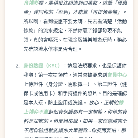
育博彩
裡，累積投注額達到四萬點，這筆「優惠
金」連同你的「盈利」才能算「可提領金額」。
所以啊，看到優惠不要太嗨，先去看清楚「活動
條款」的流水規定，不然你贏了錢卻發現不能
領，真的會嘔死。在現金版娛樂城遊玩時，務必
先確認流水倍率是否合理。
身份驗證（KYC）
：這是法規要求，也是保護你
我啦！第一次提領前，通常會被要求到
會員中心
上傳證件（身分證、駕照擇一）、第二證件（健
保卡或信用卡）和手持證件的照片。目的是確認
是本人玩，防止盜用或洗錢。
放心，正規的
線
上博弈平臺
對個資保護都有一定規範，你傳的資
料是加密的。但反過來說，如果一家娛樂城完全
不用你驗證就能讓你大筆提款...你反而要怕，那