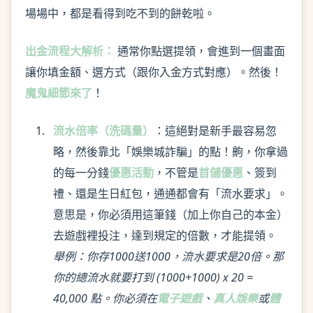
場場中，都是看得到吃不到的餅乾啦。
出金流程大解析：
通常你點選提領，會進到一個畫面
讓你填金額、選方式（跟你入金方式對應）。然後！
魔鬼細節來了
！
流水倍率（洗碼量）
：這絕對是新手最容易忽
略，然後靠北「娛樂城詐騙」的點！齁，你拿過
的每一分錢
優惠活動
，不管是
首儲優惠
、簽到
禮、還是生日紅包，通通都會有「流水要求」。
意思是，你必須用這筆錢（加上你自己的本金）
去遊戲裡投注，達到規定的倍數，才能提領。
舉例：你存1000送1000，流水要求是20倍。那
你的總流水就要打到 (1000+1000) x 20 =
40,000 點。你必須在
電子遊戲
、
真人娛樂
或
體