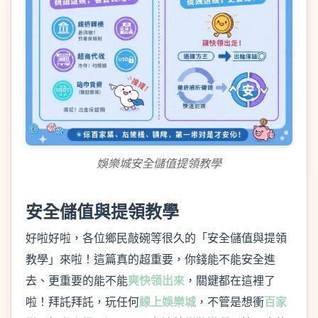
娛樂城安全儲值提領教學
安全儲值與提領教學
好啦好啦，各位鄉民敲碗等很久的「安全儲值與提領
教學」來啦！這篇真的超重要，你錢能不能安全進
去、更重要的能不能
爽快領出來
，關鍵都在這裡了
啦！拜託拜託，玩任何
線上娛樂城
，不管是想衝
百家