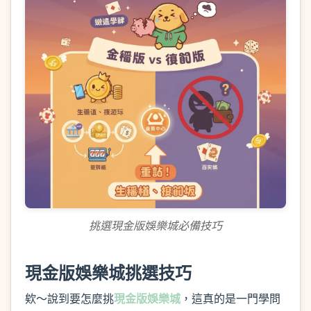
挑選現金版娛樂城必備技巧
現金版娛樂城挑選技巧
欸～說到要怎麼挑
現金版娛樂城
，這真的是一門學問