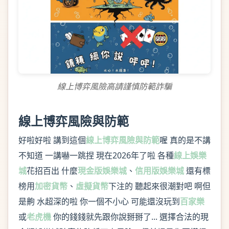
線上博弈風險高請謹慎防範詐騙
線上博弈風險與防範
好啦好啦 講到這個
線上博弈風險與防範
喔 真的是不講
不知道 一講嚇一跳捏 現在2026年了啦 各種
線上娛樂
城
花招百出 什麼
現金版娛樂城
、
信用版娛樂城
還有標
榜用
加密貨幣
、
虛擬貨幣
下注的 聽起來很潮對吧 啊但
是齁 水超深的啦 你一個不小心 可能還沒玩到
百家樂
或
老虎機
你的錢錢就先跟你說掰掰了... 選擇合法的現