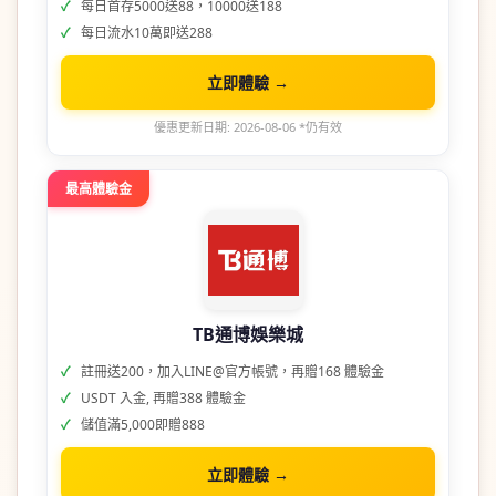
每日首存5000送88，10000送188
每日流水10萬即送288
立即體驗 →
優惠更新日期: 2026-08-06 *仍有效
最高體驗金
TB通博娛樂城
註冊送200，加入LINE@官方帳號，再贈168 體驗金
USDT 入金, 再贈388 體驗金
儲值滿5,000即贈888
立即體驗 →