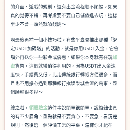
的介面、遊戲的規則，還有出金流程順不順暢。如果
真的覺得不錯，再考慮要不要自己儲值進去玩，這樣
至少不會一頭熱就噴錢齁～
啊最後再補一個小技巧啦，有些平臺會推出那種「綁
定USDT加碼送」的活動，就是你用USDT入金，它會
額外再送你一些彩金或優惠。如果你本身就有在玩
加
密
貨幣，這個就蠻值得利用的，因為USDT出入金速
度快，手續費又低，比走傳統銀行轉帳方便很多，而
且也不用擔心遇到那種銀行擋娛樂城金流的鳥事，整
個順暢很多捏～
總之啦，
領體驗金
這件事說簡單很簡單，說複雜也真
的有不少眉角。重點就是不要貪心、不要急、看清楚
規則，然後選一個評價正常的平臺，這樣你才能在