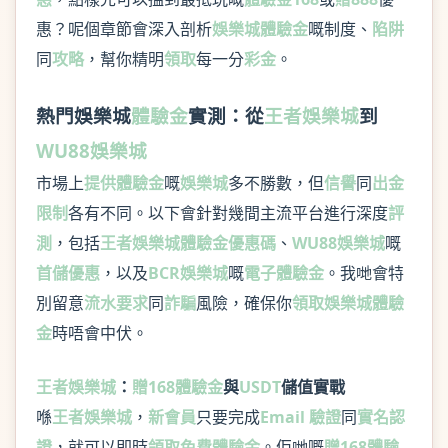
惠？呢個章節會深入剖析
娛樂城體驗金
嘅制度、
陷阱
同
攻略
，幫你精明
領取
每一分
彩金
。
熱門娛樂城
體驗金
實測：從
王者娛樂城
到
WU88娛樂城
市場上
提供體驗金
嘅
娛樂城
多不勝數，但
信譽
同
出金
限制
各有不同。以下會針對幾間主流平台進行深度
評
測
，包括
王者娛樂城體驗金優惠碼
、
WU88娛樂城
嘅
首儲優惠
，以及
BCR娛樂城
嘅
電子體驗金
。我哋會特
別留意
流水要求
同
詐騙
風險，確保你
領取娛樂城體驗
金
時唔會中伏。
王者娛樂城
：
贈168體驗金
與
USDT
儲值實戰
喺
王者娛樂城
，
新會員
只要完成
Email 驗證
同
實名認
證
，就可以即時
領取免費體驗金
。佢哋嘅
贈168體驗