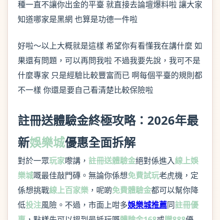
種一直不讓你出金的平臺 就直接去論壇爆料啦 讓大家
知道哪家是黑網 也算是功德一件啦
好啦～以上大概就是這樣 希望你有看懂我在講什麼 如
果還有問題，可以再問我啦 不過我要先說，我可不是
什麼專家 只是經驗比較豐富而已 啊每個平臺的規則都
不一樣 你還是要自己看清楚比較保險啦
註冊送體驗金終極攻略：2026年最
新
娛樂城
優惠全面拆解
對於一眾
玩家
嚟講，
註冊送體驗金
絕對係進入
線上娛
樂城
嘅最佳敲門磚。無論你係想
免費試玩
老虎機，定
係想挑戰
線上百家樂
，呢啲
免費體驗金
都可以幫你降
低
投注
風險。不過，市面上咁多
娛樂城推薦
同
註冊優
惠
，點樣先可以搵到最抵玩嘅
體驗金168
或
贈888
優