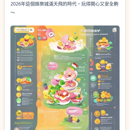
2026年這個娛樂城滿天飛的時代，玩得開心又安全齁
～