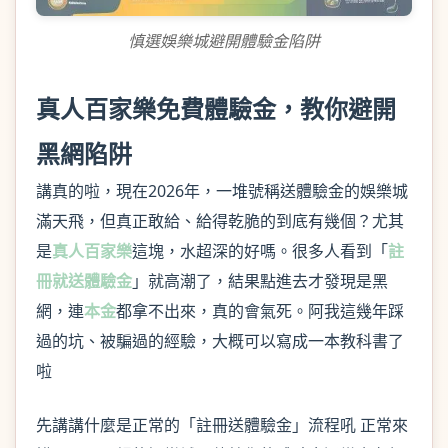
慎選娛樂城避開體驗金陷阱
真人百家樂免費體驗金，教你避開
黑網陷阱
講真的啦，現在2026年，一堆號稱送體驗金的娛樂城
滿天飛，但真正敢給、給得乾脆的到底有幾個？尤其
是
真人百家樂
這塊，水超深的好嗎。很多人看到「
註
冊就送體驗金
」就高潮了，結果點進去才發現是黑
網，連
本金
都拿不出來，真的會氣死。阿我這幾年踩
過的坑、被騙過的經驗，大概可以寫成一本教科書了
啦
先講講什麼是正常的「註冊送體驗金」流程吼 正常來