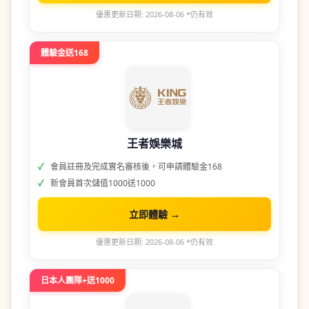
優惠更新日期: 2026-08-06 *仍有效
體驗金送168
王者娛樂城
會員註冊及完成實名審核後，可申請體驗金168
新會員首次儲值1000送1000
立即體驗 →
優惠更新日期: 2026-08-06 *仍有效
日本人團隊+送1000