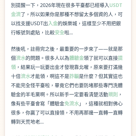
別提醒一下，2026年現在很多平臺都已經導入
USDT
金流
了，所以如果你是那種不想留太多個資的人，可
以找支援USDT出
入金
的娛樂城，這樣至少不用把銀
行帳號到處貼，比較
安全
啦...
然後吼，註冊完之後，最重要的一步來了——就是那
個
流水
的問題。很多人以為
體驗金
領了就可以直接
提
領
，結果玩一玩要出金才發現靠北喔，原來要打滿幾
十倍
流水
才能領，啊這不是
詐騙
是什麼？但其實這也
不能完全怪平臺啦，畢竟它們也要防堵那些專門洗體
驗金的羊毛黨啊。所以新手一定要看清楚活動
規則
，
像有些平臺會寫「體驗金
免流水
」，這種就相對佛心
很多，你贏了可以直接領，不用再那邊一直轉一直轉
轉到天荒地老...