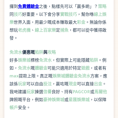
攞到
免費體驗金
之後，點樣先可以「贏多啲」？
策略
同
技巧
好重要。以下會分享
實戰技巧
，幫你喺
線上娛
樂
世界入面，用最少嘅成本賺取最大
彩金
。無論你係
想玩
老虎機
、
線上百家樂
定
捕魚
，都可以從中獲得啟
發。
免流水
優惠嘅
陷阱
與
攻略
好多
娛樂城
標榜
免流水
，但實際上可能隱藏
陷阱
。例
如，
免流水
嘅
體驗金
可能只適用於特定
遊戲
，或者有
max
提款上限。真正嘅
娛樂城體驗金免流水
方案，應
該係
玩家
可以自由
投注
，贏咗嘅
現金
可以直接
出金
。
我哋建議
玩家
揀選
信譽
良好、持有
PAGCOR
或
馬爾他
牌照嘅平台，例如
豪神娛樂城
或
星匯娛樂城
，以保障
帳戶
安全。