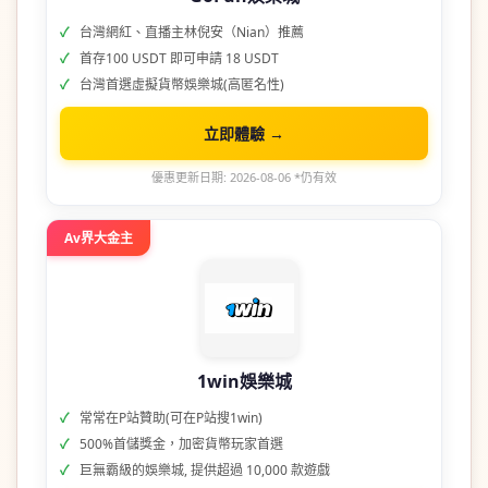
台灣網紅、直播主林倪安（Nian）推薦
首存100 USDT 即可申請 18 USDT
台灣首選虛擬貨幣娛樂城(高匿名性)
立即體驗 →
優惠更新日期: 2026-08-06 *仍有效
Av界大金主
1win娛樂城
常常在P站贊助(可在P站搜1win)
500%首儲獎金，加密貨幣玩家首選
巨無霸級的娛樂城, 提供超過 10,000 款遊戲