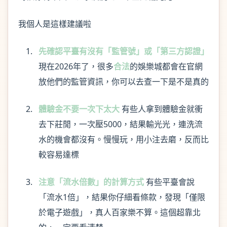
我個人是這樣建議啦
先確認平臺有沒有「監管號」或「第三方認證」
現在2026年了，很多
合法
的娛樂城都會在官網
放他們的監管資訊，你可以去查一下是不是真的
體驗金不要一次下太大
有些人拿到體驗金就衝
去下莊閒，一次壓5000，結果輸光光，連洗流
水的機會都沒有。慢慢玩，用小注去磨，反而比
較容易達標
注意「流水倍數」的計算方式
有些平臺會說
「流水1倍」，結果你仔細看條款，發現「僅限
於電子遊戲」，真人百家樂不算。這個超靠北