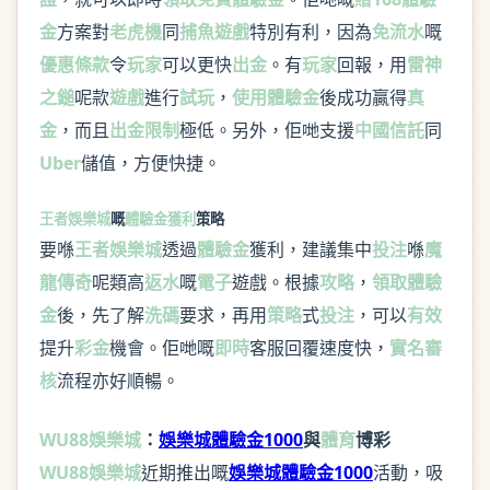
金
方案對
老虎機
同
捕魚遊戲
特別有利，因為
免流水
嘅
優惠條款
令
玩家
可以更快
出金
。有
玩家
回報，用
雷神
之鎚
呢款
遊戲
進行
試玩
，
使用體驗金
後成功贏得
真
金
，而且
出金限制
極低。另外，佢哋支援
中國信託
同
Uber
儲值，方便快捷。
王者娛樂城
嘅
體驗金獲利
策略
要喺
王者娛樂城
透過
體驗金
獲利，建議集中
投注
喺
魔
龍傳奇
呢類高
返水
嘅
電子
遊戲。根據
攻略
，
領取體驗
金
後，先了解
洗碼
要求，再用
策略
式
投注
，可以
有效
提升
彩金
機會。佢哋嘅
即時
客服回覆速度快，
實名審
核
流程亦好順暢。
WU88娛樂城
：
娛樂城體驗金1000
與
體育
博彩
WU88娛樂城
近期推出嘅
娛樂城體驗金1000
活動，吸