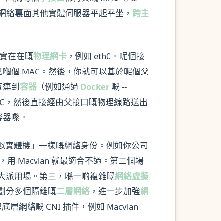
同你網絡裏面其他實體伺服器平起平坐，
跨主
實在在嘅
物理網卡
，例如 eth0。呢個接
己嗰個 MAC。然後，你就可以基於呢個父
直連到
容器
（例如通過
Docker
嘅 --
 MAC，然後直接經由父接口嘅物理線路送出
容器嚟。
似實體機」一樣嘅網絡身份。例如你公司
Macvlan 就最適合不過。第二個場
就大派用場。第三，喺一啲複雜嘅
網絡虛擬
口上劃分多個隔離嘅
二層網絡
，進一步加強
網
絡嘅 CNI 插件，例如 Macvlan