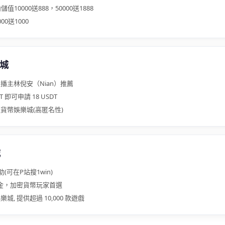
值10000送888，50000送1888
0送1000
樂城
播主林倪安（Nian）推薦
T 即可申請 18 USDT
貨幣娛樂城(高匿名性)
城
(可在P站搜1win)
獎金，加密貨幣玩家首選
城, 提供超過 10,000 款遊戲