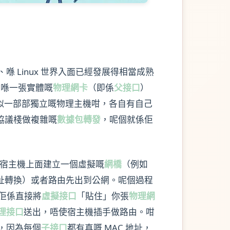
 Linux 世界入面已經發展得相當成熟
你喺一張實體嘅
物理網卡
（即係
父接口
）
似一部部獨立嘅物理主機咁，各自有自己
協議棧做複雜嘅
數據包轉發
，呢個就係佢
宿主機上面建立一個虛擬嘅
網橋
（例如
地址轉換）或者路由先出到公網。呢個過程
佢係直接將
虛擬接口
「貼住」你張
物理網
理接口
送出，唔使宿主機插手做路由。咁
，因為每個
子接口
都有真嘅 MAC 地址，