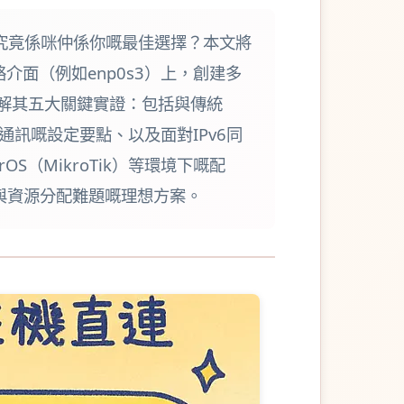
能，究竟係咪仲係你嘅最佳選擇？本文將
絡介面（例如enp0s3）上，創建多
拆解其五大關鍵實證：包括與傳統
機通訊嘅設定要點、以及面對IPv6同
OS（MikroTik）等環境下嘅配
離與資源分配難題嘅理想方案。