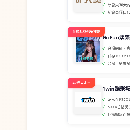
新會員30天內儲
新會員儲值100
台網紅林倪安推薦
GoFun娛
台灣網紅、直
首存100 USD
台灣首選虛擬
Av界大金主
1win娛樂
常常在P站贊助
500%首儲
巨無霸級的娛樂