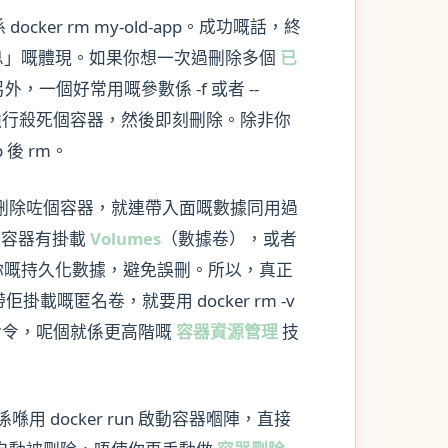
er rm my-old-app。成功嘅話，終
消息」嘅體現。如果你想一次過刪除多個
已
r3。另外，一個好常用嘅參數係 -f 或者 --
信號強行殺死個容器，然後即刻刪除。除非你
後 rm。
刪除咗個容器，就連帶入面嘅數據同用過
個容器有掛載
Volumes
（數據卷），或者
你嘅持久化數據，避免誤刪。所以，真正
載嘅匿名卷，就要用 docker rm -v
列命令，呢個就係更高階嘅
容器資源管理
技
ocker run 啟動容器嗰陣，直接