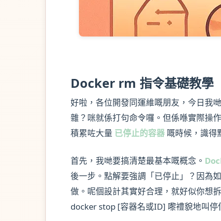
Docker rm 指令基礎教學
好啦，各位開發同運維嘅朋友，今日我
雜？咪就係打句命令囉。但係喺實際操
積累咗大量
已停止的容器
嘅時候，識得
首先，我哋要搞清楚最基本嘅概念。
Doc
後一步。點解要強調「已停止」？因為如果你
做。呢個設計其實好合理，就好似你想
docker stop [容器名或ID] 嚟禮