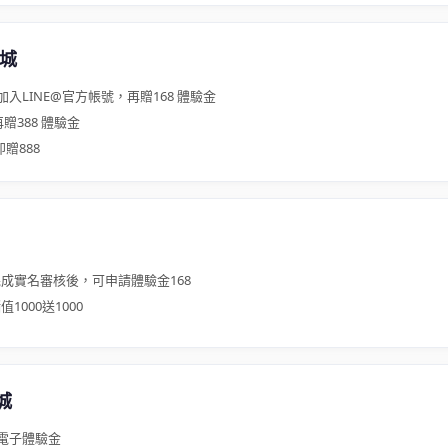
樂城
加入LINE@官方帳號，再贈168 體驗金
 再贈388 體驗金
即贈888
成實名審核後，可申請體驗金168
1000送1000
城
8電子體驗金