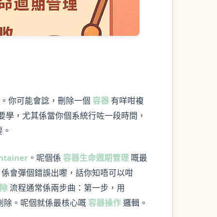
。你可能會諗，刪除一個
容器
有咩咁複
要學，尤其係當你個系統行咗一段時間，
要。
ntainer
。呢個係
容器生命週期管理
嘅最
係會彈個錯誤出嚟，話你知唔可以咁
除
流程通常係兩步曲：第一步，用
將佢徹底刪除。呢個就係最核心嘅
容器操作
邏輯。