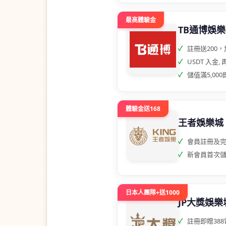
最高體驗金
TB通博娛
註冊送200，
USDT 入金,
儲值滿5,000
體驗金送168
王者娛樂城
會員註冊及完
新會員首次儲值
日本人團隊+送1000
JP大獎娛樂
註冊即贈38