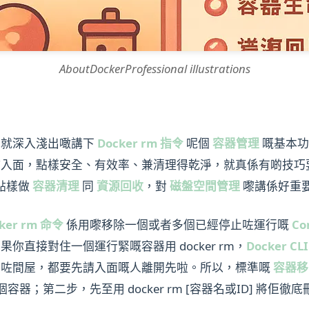
AboutDockerProfessional illustrations
哋就深入淺出噉講下
Docker rm 指令
呢個
容器管理
嘅基本功
作入面，點樣安全、有效率、兼清理得乾淨，就真係有啲技巧
點樣做
容器清理
同
資源回收
，對
磁盤空間管理
嚟講係好重
ker rm 命令
係用嚟移除一個或者多個已經停止咗運行嘅
Co
直接對住一個運行緊嘅容器用 docker rm，
Docker CLI
拆咗間屋，都要先請入面嘅人離開先啦。所以，標準嘅
容器移
貌地叫停個容器；第二步，先至用 docker rm [容器名或ID] 