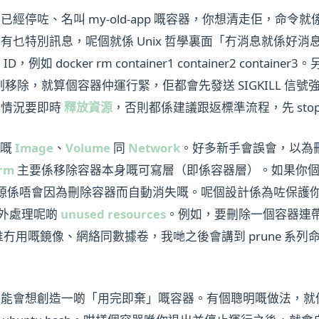
、名叫 my-old-app 嘅容器，你想清走佢，命令就係 dock
有乜特別訊息，呢個就係 Unix 哲學裏面「冇消息就係好
 docker rm container1 container2 containe
制移除，就算個容器仲運行緊，佢都會先發送 SIGKILL 
急情況要即時
釋放資源
，否則都係建議跟返標準流程，先 stop 
後嘅
Image
、
Volume
同
Network
。好多新手會誤會，以為
 rm
主要係移除容器本身嘅可寫層（即係容器層）。如果你
源係唔會因為刪除容器而自動消失嘅。呢個設計係為咗保護
外處理呢啲
unused resources
。例如，要刪除一個容器連帶佢掛
理一堆冇用嘅鏡像、網絡同數據卷，我哋之後會講到 prune 系
會想創造一啲「用完即棄」嘅容器。有個聰明嘅做法，就係喺用 d