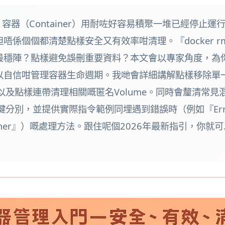
入面，容器（Container）用耐咗好容易積聚一堆已經停
個個都清楚點樣安全又有效率咁清理。『docker rm c
最穩陣？點樣避免誤刪重要資料？本文會以專家角度，為
以自信咁管理容器生命週期。我哋會詳細講解點樣移除單
以及點樣連帶清理相關嘅匿名Volume。同時會釐清常見混淆
分別，並提供實際指令範例同埋遇到錯誤時（例如『Error resp
ing container』）嘅處理方法。跟住呢個2026年最新指