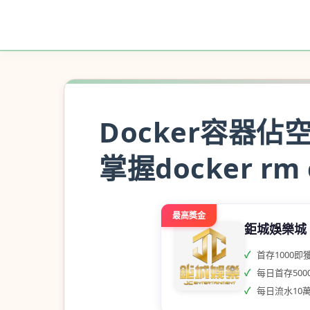
Docker容器
掌握docker rm 
最高獎金
鉅城娛樂城
首存1000即獲
每日首存5000
每日流水10萬