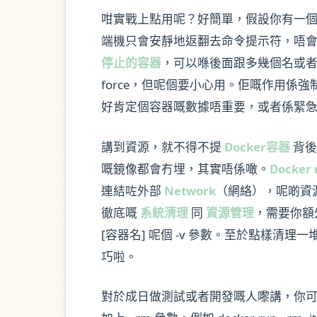
咁實戰上點用呢？好簡單，假設你有一個已經停咗
端機只會安靜地返翻去命令提示符，唔會
停止的容器
，可以喺後面跟多幾個名或者 ID，例如
force，但呢個要小心用。佢嘅作用係強
好肯定個容器嘅數據唔重要，或者係緊
講到資源，就不得不提
Docker容器
背
嘅鏡像都會冇埋，其實唔係噉。
Docker
連結咗外部
Network
（網絡），呢啲資
徹底嘅
系統清理
同
資源管理
，需要你額
[容器名] 呢個 -v 參數。至於點樣清
巧啦。
對於成日做測試或者開發嘅人嚟講，你可能