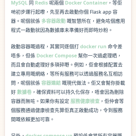
MySQL
同
Redis
呢兩個
Docker Container
，等佢
哋初步運行起嚟，先至再去啟動你個 Flask app 容
器。呢個就係
多容器啟動
嘅智慧所在，避免咗個應用
程式一啟動就因為數據庫未準備好而即時炒粉。
啟動容器嘅過程，其實同逐個打
docker run
命令差
唔多，但係
Docker Compose
幫你一次過處理晒，
而且會自動處理好多瑣碎嘢。例如，佢會根據配置去
建立專用嘅網絡，等所有服務可以透過服務名互相訪
問，呢個就係
容器連結
嘅現代做法。佢又會幫你掛載
好
數據卷
，確保資料可以持久化保存，唔會因為刪除
容器而無咗。如果你有設定
服務健康檢查
，佢仲會等
個服務通過健康檢查先算佢真正啟動成功，令到服務
間嘅依賴更加可靠。
另外，
docker compose up
預設係會將所有容器嘅