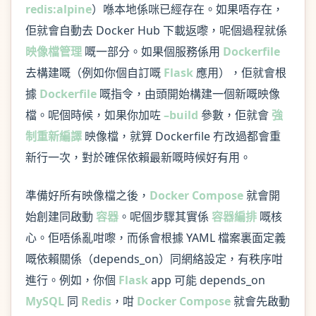
redis:alpine
）喺本地係咪已經存在。如果唔存在，
佢就會自動去 Docker Hub 下載返嚟，呢個過程就係
映像檔管理
嘅一部分。如果個服務係用
Dockerfile
去構建嘅（例如你個自訂嘅
Flask
應用），佢就會根
據
Dockerfile
嘅指令，由頭開始構建一個新嘅映像
檔。呢個時候，如果你加咗
–build
參數，佢就會
強
制重新編譯
映像檔，就算 Dockerfile 冇改過都會重
新行一次，對於確保依賴最新嘅時候好有用。
準備好所有映像檔之後，
Docker Compose
就會開
始創建同啟動
容器
。呢個步驟其實係
容器編排
嘅核
心。佢唔係亂咁嚟，而係會根據 YAML 檔案裏面定義
嘅依賴關係（depends_on）同網絡設定，有秩序咁
進行。例如，你個
Flask
app 可能 depends_on
MySQL
同
Redis
，咁
Docker Compose
就會先啟動