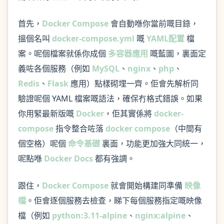
首先，
Docker Compose
會自動喺你當前嘅目錄，
搵個名叫
docker-compose.yml
嘅
YAML配置
檔
案。呢個檔案就係你成個
多容器應用
嘅藍圖，裏面定
義咗各個服務（例如
MySQL
、
nginx
、
php
、
Redis
、
Flask
應用）點樣砌埋一齊。佢會先解析同
驗證呢個 YAML 檔案嘅語法，確保冇格式錯誤。如果
你用緊最新版嘅
Docker
，佢其實係將
docker-
compose
指令整合咗落
docker compose
（中間有
個空格）呢個
命令基礎
裏面，功能更加強大同統一，
呢點喺
Docker Docs
都有強調。
跟住，
Docker Compose
就會開始構建同準備
映像
檔
。佢會逐個服務去檢查，睇下每個服務指定嘅映像
檔（例如
python:3.11-alpine
、
nginx:alpine
、