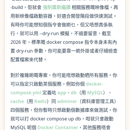
-build，佢就會
強制重新編譯
相關服務嘅映像檔，再
用新映像檔啟動容器，好適合開發階段做快速測試。
有時你可能想知個指令會做啲乜，但又唔想真係執
行，就可以用 --dry-run 模擬，不過要留意，截至
2026 年，標準嘅 docker compose 指令本身未有內
置 dry-run 參數，你可能要靠一啲外掛或者仔細檢查
配置檔案來代替。
對於複雜啲嘅專案，你可能唔想啟動晒所有服務。你
可以指定只啟動某個服務，例如你個
docker-
compose.yml
定義咗
app
、
db
（用
MySQL
）、
cache
（用
Redis
）同
adminer
（資料庫管理工具）
四個服務，但你暫時只想啟動個數據庫來做測試，你
就可以打 docker compose up db，咁就只會啟動
MySQL 呢個
Docker Container
，其他服務唔會