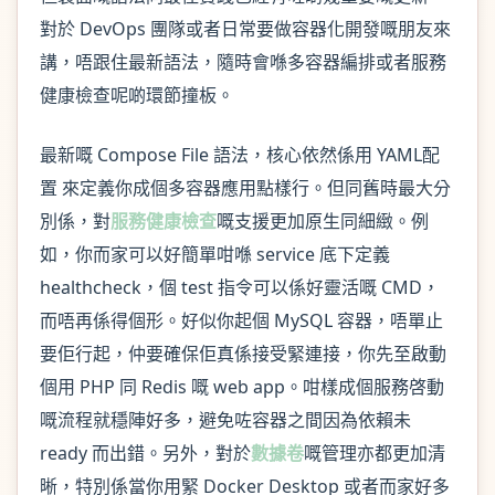
對於 DevOps 團隊或者日常要做容器化開發嘅朋友來
講，唔跟住最新語法，隨時會喺多容器編排或者服務
健康檢查呢啲環節撞板。
最新嘅 Compose File 語法，核心依然係用 YAML配
置 來定義你成個多容器應用點樣行。但同舊時最大分
別係，對
服務健康檢查
嘅支援更加原生同細緻。例
如，你而家可以好簡單咁喺 service 底下定義
healthcheck，個 test 指令可以係好靈活嘅 CMD，
而唔再係得個形。好似你起個 MySQL 容器，唔單止
要佢行起，仲要確保佢真係接受緊連接，你先至啟動
個用 PHP 同 Redis 嘅 web app。咁樣成個服務啓動
嘅流程就穩陣好多，避免咗容器之間因為依賴未
ready 而出錯。另外，對於
數據卷
嘅管理亦都更加清
晰，特別係當你用緊 Docker Desktop 或者而家好多