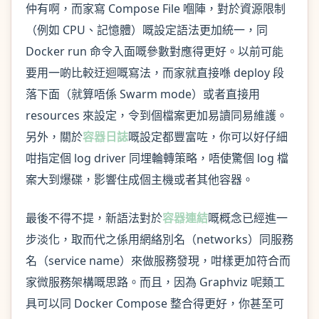
仲有啊，而家寫 Compose File 嗰陣，對於資源限制
（例如 CPU、記憶體）嘅設定語法更加統一，同
Docker run 命令入面嘅參數對應得更好。以前可能
要用一啲比較迂迴嘅寫法，而家就直接喺 deploy 段
落下面（就算唔係 Swarm mode）或者直接用
resources 來設定，令到個檔案更加易讀同易維護。
另外，關於
容器日誌
嘅設定都豐富咗，你可以好仔細
咁指定個 log driver 同埋輪轉策略，唔使驚個 log 檔
案大到爆碟，影響住成個主機或者其他容器。
最後不得不提，新語法對於
容器連結
嘅概念已經進一
步淡化，取而代之係用網絡別名（networks）同服務
名（service name）來做服務發現，咁樣更加符合而
家微服務架構嘅思路。而且，因為 Graphviz 呢類工
具可以同 Docker Compose 整合得更好，你甚至可