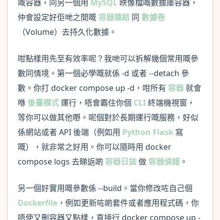
嘅容器，同另一個用
MySQL
映像檔嘅數據庫容器，
仲會設定好佢哋之間嘅
容器連結
同
數據卷
（Volume）去持久化數據。
咁點樣用先至有效率呢？我哋可以拆解幾個常用嘅參
數同情境。第一個必學嘅就係 -d 或者 --detach 參
數。你打 docker compose up -d，咁所有
容器
就會
喺
後臺模式
運行，唔會霸住你個
CLI
終端機視窗，
等你可以做其他嘢。呢個對於長期運行嘅服務，好似
係網站或者 API 後端（例如用
Python
Flask
寫
嘅），就非常之好用。你可以隨時用 docker
compose logs 去睇返啲
容器日誌
做
容器偵錯
。
另一個好實用嘅參數係 --build。當你修改咗自己個
Dockerfile
，例如更新咗啲套件或者應用程式碼，你
唔使又刪容器又點樣，直接行 docker compose up -