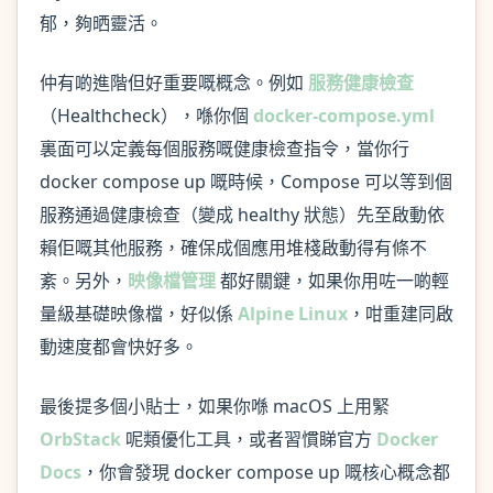
郁，夠晒靈活。
仲有啲進階但好重要嘅概念。例如
服務健康檢查
（Healthcheck），喺你個
docker-compose.yml
裏面可以定義每個服務嘅健康檢查指令，當你行
docker compose up 嘅時候，Compose 可以等到個
服務通過健康檢查（變成 healthy 狀態）先至啟動依
賴佢嘅其他服務，確保成個應用堆棧啟動得有條不
紊。另外，
映像檔管理
都好關鍵，如果你用咗一啲輕
量級基礎映像檔，好似係
Alpine Linux
，咁重建同啟
動速度都會快好多。
最後提多個小貼士，如果你喺 macOS 上用緊
OrbStack
呢類優化工具，或者習慣睇官方
Docker
Docs
，你會發現 docker compose up 嘅核心概念都