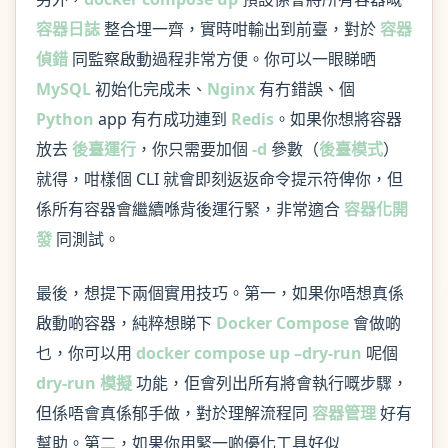
容器日誌
整合埋一齊，實時咁輸出到前臺，對於
容器
偵錯
同監察啟動過程非常方便。你可以一眼睇晒
MySQL
初始化完成未、
Nginx
有冇錯誤、個
Python
app 有冇成功連到
Redis
。如果你想將容器
放去
後臺運行
，你只需要加個
-d
參數（
後臺模式
）
就得，咁樣個 CLI 就會即刻返返命令提示符俾你，但
係所有容器會繼續喺背後運行緊，非常適合
容器化開
發
同測試。
最後，想提下兩個實用技巧。第一，如果你唔想真係
啟動啲容器，純粹想睇下
Docker Compose
會做啲
乜，你可以用
docker compose up –dry-run
呢個
dry-run 模擬
功能，佢會列出所有將會執行嘅步驟，
但係唔會真係郁手做，對於理解流程同
容器管理
好有
幫助。第二，如果你用緊一啲優化工具好似