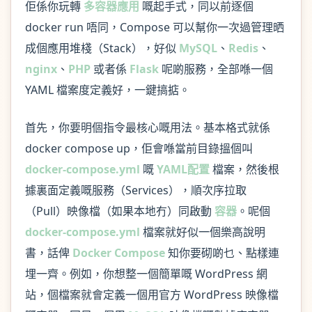
佢係你玩轉
多容器應用
嘅起手式，同以前逐個
docker run 唔同，Compose 可以幫你一次過管理晒
成個應用堆棧（Stack），好似
MySQL
、
Redis
、
nginx
、
PHP
或者係
Flask
呢啲服務，全部喺一個
YAML 檔案度定義好，一鍵搞掂。
首先，你要明個指令最核心嘅用法。基本格式就係
docker compose up，佢會喺當前目錄搵個叫
docker-compose.yml
嘅
YAML配置
檔案，然後根
據裏面定義嘅服務（Services），順次序拉取
（Pull）映像檔（如果本地冇）同啟動
容器
。呢個
docker-compose.yml
檔案就好似一個樂高說明
書，話俾
Docker Compose
知你要砌啲乜、點樣連
埋一齊。例如，你想整一個簡單嘅 WordPress 網
站，個檔案就會定義一個用官方 WordPress 映像檔