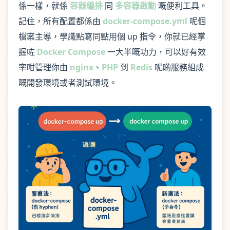
係一樣，就係
容器編排
同
多容器啟動
嘅便利工具。
記住，所有配置都係由
docker-compose.yml
呢個
檔案主導，學識點寫同點用個 up 指令，你就已經掌
握咗
Docker Compose
一大半嘅功力，可以好有效
率咁管理你由
nginx
、
PHP
到
Redis
呢啲服務組成
嘅開發環境或者測試環境。