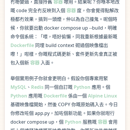
冇嘢變過，直接拎舊
容器
嚟用。結果呢？你喺本地改
嘅 code 完全冇反映到入個
容器
度，你會覺得點解改
極都冇效果，搞到一頭煙，仲以為自己撞鬼。呢個時
候，你就要出動 docker compose up --build，明確
命令個系統：「喂，唔好偷懶，同我重新根據最新嘅
Dockerfile
同埋 build context 砌過個映像檔出
嚟！」咁樣，你嘅程式碼更新、套件更新先會真正被
包入個新
容器
入面。
舉個實用例子你就會更明白。假設你個專案用緊
MySQL
、
Redis
同一個自訂嘅
Python
應用。個
Python
應用嘅
Dockerfile
係由一個
Alpine Linux
基礎映像檔開始，然後 COPY 你嘅原始碼入去。今日
你修改咗個 app.py，加咗個新功能。如果你就咁行
docker compose up，個
Python
服務嘅
容器
會用