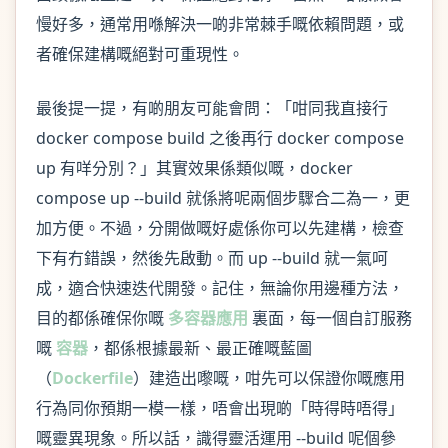
慢好多，通常用喺解決一啲非常棘手嘅依賴問題，或
者確保建構嘅絕對可重現性。
最後提一提，有啲朋友可能會問：「咁同我直接行
docker compose build 之後再行 docker compose
up 有咩分別？」其實效果係類似嘅，docker
compose up --build 就係將呢兩個步驟合二為一，更
加方便。不過，分開做嘅好處係你可以先建構，檢查
下有冇錯誤，然後先啟動。而 up --build 就一氣呵
成，適合快速迭代開發。記住，無論你用邊種方法，
目的都係確保你嘅
多容器應用
裏面，每一個自訂服務
嘅
容器
，都係根據最新、最正確嘅藍圖
（
Dockerfile
）建造出嚟嘅，咁先可以保證你嘅應用
行為同你預期一模一樣，唔會出現啲「時得時唔得」
嘅靈異現象。所以話，識得靈活運用 --build 呢個參