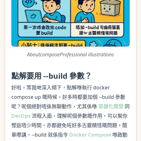
AboutcomposeProfessional illustrations
點解要用 --build 參數？
好啦，等我哋深入傾下，點解喺執行 docker
compose up 嘅時候，好多時都要加個 --build 參數
呢？呢個絕對唔係無聊動作，尤其係喺
容器化開發
同
DevOps
流程入面，理解呢個參數嘅作用，可以幫你
慳返唔少時間，亦都避免咗好多古靈精怪嘅問題。簡
單嚟講，--build 就係指令
Docker Compose
喺啟動