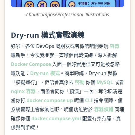
AboutcomposeProfessional illustrations
Dry-run 模式實戰演練
好啦，各位 DevOps 嘅朋友或者係啱啱開始玩
容器
嘅新手，今次我哋就一齊嚟個實戰演練，深入拆解
Docker Compose
入面一個好實用但又可能被忽略
嘅功能：
Dry-run 模式
。簡單啲講，Dry-run 就係
「模擬運行」，佢唔會真係去
啓動
你個
MySQL
或者
nginx
容器
，而係會同你「預演」一次，等你睇清楚
當你打
docker compose up
呢個
CLI
指令嗰陣，個
系統實際上會做啲乜嘢。呢個功能對於
容器偵錯
同埋
確保你個
docker-compose.yml
配置冇穿冇窿，真
係幫到手㗎！