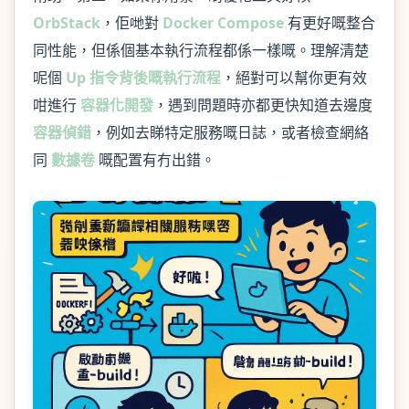
OrbStack
，佢哋對
Docker Compose
有更好嘅整合
同性能，但係個基本執行流程都係一樣嘅。理解清楚
呢個
Up 指令背後嘅執行流程
，絕對可以幫你更有效
咁進行
容器化開發
，遇到問題時亦都更快知道去邊度
容器偵錯
，例如去睇特定服務嘅日誌，或者檢查網絡
同
數據卷
嘅配置有冇出錯。