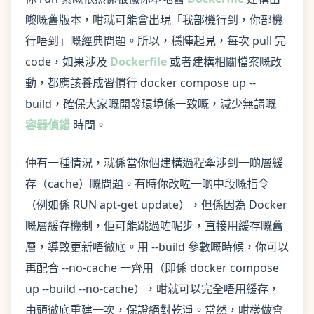
嚟嘅舊版本，咁就可能會出現「我部機行到，你部機
行唔到」嘅經典問題。所以，穩陣起見，每次 pull 完
code，如果涉及
Dockerfile
或者建構相關檔案嘅改
動，都應該養成習慣行 docker compose up --
build，確保大家嘅開發環境係一致嘅，減少無謂嘅
容器偵錯
時間。
仲有一種情況，就係當你個建構過程牽涉到一啲層緩
存（cache）嘅問題。有時你改咗一啲中段嘅指令
（例如係 RUN apt-get update），但係因為 Docker
嘅層緩存機制，佢可能跳過咗呢步，直接用緩存嘅舊
層，導致更新唔徹底。用 --build 參數嘅時候，你可以
再配合 --no-cache 一齊用（即係 docker compose
up --build --no-cache），咁就可以完全唔用緩存，
由頭徹底重建一次，保證絕對乾淨。當然，咁樣做會