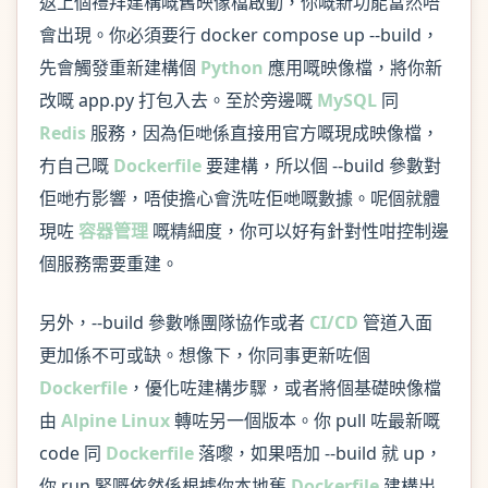
返上個禮拜建構嘅舊映像檔啟動，你嘅新功能當然唔
會出現。你必須要行 docker compose up --build，
先會觸發重新建構個
Python
應用嘅映像檔，將你新
改嘅 app.py 打包入去。至於旁邊嘅
MySQL
同
Redis
服務，因為佢哋係直接用官方嘅現成映像檔，
冇自己嘅
Dockerfile
要建構，所以個 --build 參數對
佢哋冇影響，唔使擔心會洗咗佢哋嘅數據。呢個就體
現咗
容器管理
嘅精細度，你可以好有針對性咁控制邊
個服務需要重建。
另外，--build 參數喺團隊協作或者
CI/CD
管道入面
更加係不可或缺。想像下，你同事更新咗個
Dockerfile
，優化咗建構步驟，或者將個基礎映像檔
由
Alpine Linux
轉咗另一個版本。你 pull 咗最新嘅
code 同
Dockerfile
落嚟，如果唔加 --build 就 up，
你 run 緊嘅依然係根據你本地舊
Dockerfile
建構出