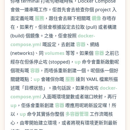
你喺 terminal 打呢句嘢嘅時候，Docker Compose
會做一連串嘅工作。佢首先會去檢查你個 project 入
面定義咗嘅
服務
，跟住會去睇下相關嘅
鏡像
存唔存
在，如果冇，佢就會根據設定去拉取 (pull) 或者構建
(build) 個鏡像。之後，佢會按照
docker-
compose.yml
嘅設定，去創建
容器
、網絡
(networks)、同
volumes
等等。如果個
容器
之前已
經存在但係停止咗 (stopped)，
up
命令會重新啟動呢
個現有嘅
容器
，而唔係重新創建一個。呢個係一個好
關鍵嘅點：
up
會確保你嘅
服務
達到 YAML 檔案所描
述嘅「目標狀態」。換句話說，如果你改咗
docker-
compose.yml
入面嘅環境變數或者端口映射，再行
up
，佢係會重新創建
容器
嚟應用呢啲新設定㗎！所
以，
up
命令其實係你整個
多容器管理
工作流嘅核
心，由零開始建立環境，或者將現有環境更新到最新