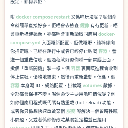
設定，都係靠佢。
咁
docker compose restart
又係咩玩法呢？呢個命
令就簡單直接好多。佢唔會去檢查
鏡像
有冇更新，唔
會重新構建鏡像，亦都唔會重新讀取同應用
docker-
compose.yml
入面嘅新配置。佢做嘅嘢，純粹係向
你指定嘅、已經在運行中或者已經停止咗嘅
容器
，發
送一個重啟信號。個過程就好似你喺一部電腦上面，
撳個「重新開機」掣一樣。個
容器
裏面嘅進程會收到
停止信號，優雅地結束，然後再重新啟動。但係，個
容器
本身嘅 ID、網絡配置、掛載嘅
volumes
數據，
全部都會保持不變。呢個命令主要用喺咩情況呢？例
如你個應用程式嘅代碼有熱重載 (hot reload) 功能，
或者你只係想快速重啟某個
服務
嚟解決一個暫時性嘅
小問題，又或者係你修改咗某啲設定檔並已經用