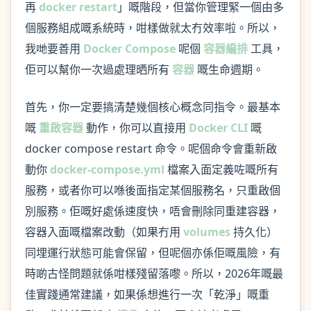
再
docker restart
」嘅階段，但當你管理緊一個由多
個服務組成嘅系統時，咁樣做就太冇效率啦。所以，
我哋要善用
Docker Compose
呢個
容器編排
工具，
佢可以幫你一次過處理晒所有
容器
嘅生命週期。
首先，你一定要搞清楚幾個核心概念同指令。最基本
嘅
重啟容器
動作，你可以直接用
Docker CLI
嘅
docker compose restart 命令。呢個命令會重新啟
動你
docker-compose.yml
檔案入面定義咗嘅所有
服務，或者你可以喺後面指定某個服務名，只重啟個
別服務。佢嘅好處係速度快，唔會刪除同重建容器，
容器入面嘅檔案改動（如果冇用
volumes
持久化）
同埋運行狀態可能會保留，但呢個亦係佢嘅風險，有
時啲古怪問題就係咁樣殘留落嚟。所以，2026年嘅最
佳實踐通常建議，如果係想進行一次「乾淨」嘅重