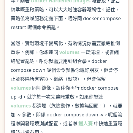
年，隨著
Docker Hardened Images
嘅普及，配合
精準嘅重啟策略，可以大大增強容器嘅韌性。記住，
策略係寫喺服務定義下面，唔好同 docker compose
restart 呢個命令搞亂。
當然，實戰環境千變萬化，有啲情況你需要徹底推倒
重來。例如，你想連同
volumes
一齊清埋，或者網
絡配置亂咗，咁你就需要用到組合拳。docker
compose down 呢個命令就係你嘅好朋友，佢會停
止並移除所有容器、網絡（默認），但會保留
volumes
同埋鏡像。跟住你再行 docker compose
up -d，就等於一次完整嘅重啟。如果你想連
volumes
都清埋（危險動作，數據無回頭！），就要
加 -v 參數，即係 docker compose down -v。呢個流
程喺開發環境測試配置，或者喺
鐵人賽
中快速重置環
境時非常有用。