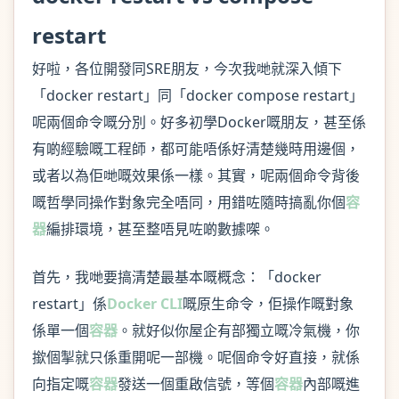
restart
好啦，各位開發同SRE朋友，今次我哋就深入傾下
「docker restart」同「docker compose restart」
呢兩個命令嘅分別。好多初學Docker嘅朋友，甚至係
有啲經驗嘅工程師，都可能唔係好清楚幾時用邊個，
或者以為佢哋嘅效果係一樣。其實，呢兩個命令背後
嘅哲學同操作對象完全唔同，用錯咗隨時搞亂你個
容
器
編排環境，甚至整唔見咗啲數據㗎。
首先，我哋要搞清楚最基本嘅概念：「docker
restart」係
Docker CLI
嘅原生命令，佢操作嘅對象
係單一個
容器
。就好似你屋企有部獨立嘅冷氣機，你
撳個掣就只係重開呢一部機。呢個命令好直接，就係
向指定嘅
容器
發送一個重啟信號，等個
容器
內部嘅進