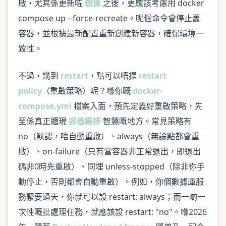
啟，尤其係更新咗
鏡像
之後，更應該考慮用 docker
compose up --force-recreate。呢個命令會停止舊
容器，並根據最新配置重新創建新容器，確保環境一
致性。
不過，講到
restart
，點可以唔提
restart
policy
（重啟策略）呢？喺你嘅
docker-
compose.yml
檔案入面，預先定義好重啟策略，先
至係真正體現
容器編排
智慧嘅地方。常見策略有
no（默認，唔自動重啟）、always（無論點都會重
啟）、on-failure（只有當容器非正常退出，即退出
碼非0時先重啟）、同埋 unless-stopped（除非你手
動停止，否則都會自動重啟）。例如，你個數據庫服
務緊要過天，你就可以設 restart: always；而一啲一
次性嘅批處理任務，就應該設 restart: "no"。喺2026