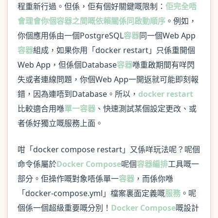
程重新行過。但係，佢有個好關鍵嘅限制：
佢完全唔
會理會你個容器之間嘅依賴關係同啟動順序
。例如，
你個應用係由一個PostgreSQL
容器
同一個Web App
容器
組成，如果你用「docker restart」只係重開個
Web App，但係個Database
容器
喺重啟期間有咩閃
失或者連線問題，你個Web App一開返就可能即刻報
錯，因為連唔到Database。所以，
docker restart
比較適合用喺
單一容器
、快速測試某個設定更改、或
者係好獨立嘅服務上面。
咁「docker compose restart」又係咩玩法呢？呢個
命令係屬於
Docker Compose
呢個
容器編排
工具嘅一
部分。佢操作嘅對象唔係單一
容器
，而係你喺
「docker-compose.yml」檔案裏面定義嘅
服務
。呢
個係一個超級重要嘅分別！
Docker Compose
嘅設計