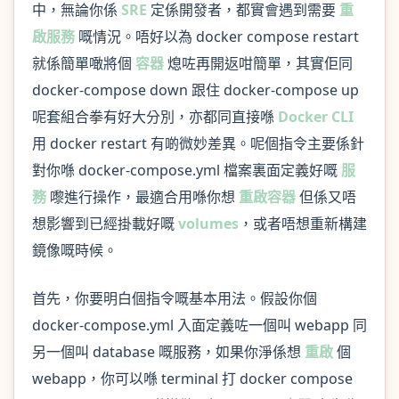
中，無論你係
SRE
定係開發者，都實會遇到需要
重
啟服務
嘅情況。唔好以為 docker compose restart
就係簡單噉將個
容器
熄咗再開返咁簡單，其實佢同
docker-compose down 跟住 docker-compose up
呢套組合拳有好大分別，亦都同直接喺
Docker CLI
用 docker restart 有啲微妙差異。呢個指令主要係針
對你喺 docker-compose.yml 檔案裏面定義好嘅
服
務
嚟進行操作，最適合用喺你想
重啟容器
但係又唔
想影響到已經掛載好嘅
volumes
，或者唔想重新構建
鏡像嘅時候。
首先，你要明白個指令嘅基本用法。假設你個
docker-compose.yml 入面定義咗一個叫 webapp 同
另一個叫 database 嘅服務，如果你淨係想
重啟
個
webapp，你可以喺 terminal 打 docker compose