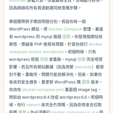
volumes
掛載入去，想重啟嚟生效。佢嘅動作好快，
因為跳過咗所有資源創建同檢查嘅步驟。
舉個實際例子嚟說明個分別。假設你有一個
WordPress 網站，用
Docker Compose
管理，裏面
有 wordpress 同 mysql 兩個
服務
。你發現個網站有
啲怪，懷疑係 PHP 進程有問題，於是你就行
docker
compose restart wordpress
。呢個時候，只有
wordpress 呢個
容器
會重啟，mysql
容器
完全唔受
影響，而且所有網站數據（因為用緊
volumes
）都原
封不動。重啟完，問題可能就解決咗。但係，如果你
係收到安全通告，要更新 WordPress 嘅
鏡像
版本，
你改咗
docker-compose.yml
裏面個 image tag，
例如由 wordpress:6.4 改成 wordpress:6.6。呢個時
候，你行
restart
係完全冇用嘅，因為佢唔會去拉取
新嘅
鏡像
。你必須要行
docker compose up -d
，個