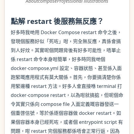
AboutcomposeProfessional illustrations
點解 restart 後服務無反應？
好多時我哋用 Docker Compose restart 命令之後，
發現個服務好似「死咗」咁，完全無反應，真係會搞
到人好炆。其實呢個問題背後有好多可能性，唔單止
係 restart 命令本身咁簡單，好多時同我哋個
docker-compose.yml 設定、容器狀態、甚至係入面
跑緊嘅應用程式有莫大關係。首先，你要搞清楚你係
用緊邊種 restart 方法。好多人會直接喺 terminal 打
docker-compose restart，以為咁就搞掂，但呢個命
令其實只係向 compose file 入面定義嘅容器發送一
個重啓信號，等於係逐個容器做 docker restart。如
果個容器本身已經死咗，或者個 entrypoint script 有
問題，咁 restart 完個服務都係唔會正常行返，因為