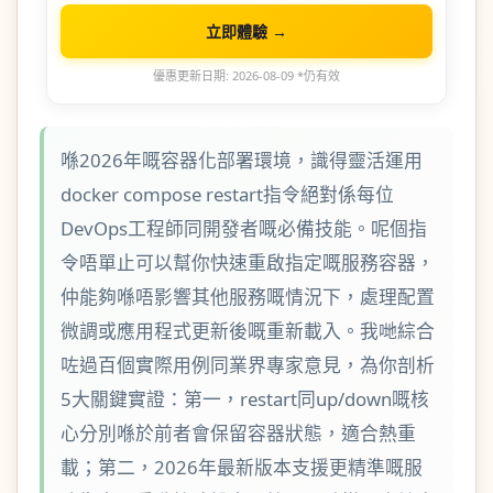
立即體驗 →
優惠更新日期: 2026-08-09 *仍有效
喺2026年嘅容器化部署環境，識得靈活運用
docker compose restart指令絕對係每位
DevOps工程師同開發者嘅必備技能。呢個指
令唔單止可以幫你快速重啟指定嘅服務容器，
仲能夠喺唔影響其他服務嘅情況下，處理配置
微調或應用程式更新後嘅重新載入。我哋綜合
咗過百個實際用例同業界專家意見，為你剖析
5大關鍵實證：第一，restart同up/down嘅核
心分別喺於前者會保留容器狀態，適合熱重
載；第二，2026年最新版本支援更精準嘅服