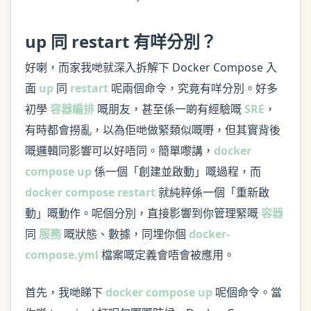
up 同 restart 有咩分別？
好喇，而家我哋就深入拆解下 Docker Compose 入
面
up
同
restart
呢兩個命令，究竟有咩分別。好多
初學
容器編排
嘅朋友，甚至係一啲有經驗嘅
SRE
，
有時都會撈亂，以為佢哋做緊類似嘅嘢，但其實背後
嘅邏輯同影響可以好唔同。簡單嚟講，
docker
compose up
係一個「創建並啟動」嘅過程，而
docker compose restart
就純粹係一個「重新啟
動」嘅動作。呢個分別，直接影響到你管理緊嘅
容器
同
服務
嘅狀態、數據，同埋你個
docker-
compose.yml
檔案嘅定義會唔會被應用。
首先，我哋睇下
docker compose up
呢個命令。當