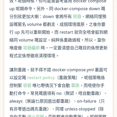
效。呢個時候，你可能需要考慮用 docker compose
up 呢類命令。另外，同 docker-compose down 嘅
分別就更加大喇：down 會將所有
容器
、網絡同埋預
設嘅匿名 volume 都剷走，成個環境還原，之後你要
行 up 先可以重新開始。而 restart 就完全唔會掂到網
絡同 volume 嘅設定，純粹係重啟過程。所以，當你
喺度做
容器編排
時，一定要清楚自己嘅目的係想更新
程式定係想徹底清理環境。
講到重啟，就不得不提 docker-compose.yml 裏面可
以設定嘅
restart policy
（重啟策略）。呢個策略係
控制緊
容器
喺乜嘢情況下會自動
重啟
，而唔使你手
動打命令。常見嘅選項有 no（默認，唔自動重啟）、
always（無論乜原因退出都重啟）、on-failure（只
有非零退出碼先重啟）、同埋 unless-stopped（除
非你手動
停止容器
，否則都會自動重啟）。呢個策略