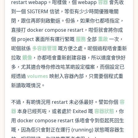
restart webapp。咁樣做，個 webapp
容器
會先收
到一個 SIGTERM 信號，等佢有少少時間優雅噉關
閉，跟住再即刻啟動返。但係，如果你乜都唔指定，
直接打 docker compose restart，咁佢就會將你成
個 project 裏面所有運行緊嘅
服務
全部
重啟
一次，
呢個就係
多容器管理
嘅方便之處。呢個過程唔會重新
拉取
鏡像
，亦都唔會重新創建容器，所以速度會快好
多，尤其適合喺你修改咗某啲設定檔案，而個設定已
經透過
volumes
映射入容器內部，只需要個程式重
新讀取嘅情況。
不過，有啲情況用 restart 未必係最好。譬如你個
容
器
本身已經死咗，或者處於 Exited 嘅
容器狀態
，你
用 docker compose restart 係唔會令到佢起死回生
嘅，因為佢只會對正在運行 (running) 狀態嘅容器生