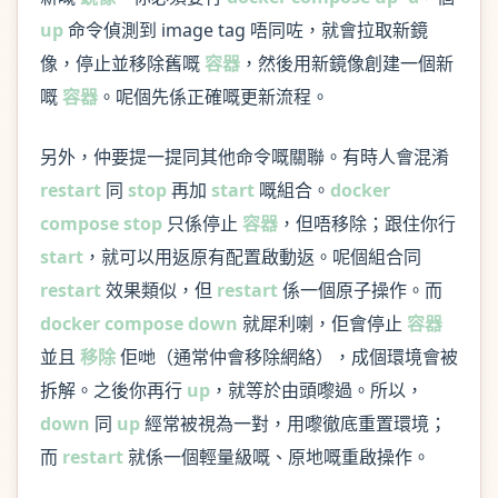
up
命令偵測到 image tag 唔同咗，就會拉取新鏡
像，停止並移除舊嘅
容器
，然後用新鏡像創建一個新
嘅
容器
。呢個先係正確嘅更新流程。
另外，仲要提一提同其他命令嘅關聯。有時人會混淆
restart
同
stop
再加
start
嘅組合。
docker
compose stop
只係停止
容器
，但唔移除；跟住你行
start
，就可以用返原有配置啟動返。呢個組合同
restart
效果類似，但
restart
係一個原子操作。而
docker compose down
就犀利喇，佢會停止
容器
並且
移除
佢哋（通常仲會移除網絡），成個環境會被
拆解。之後你再行
up
，就等於由頭嚟過。所以，
down
同
up
經常被視為一對，用嚟徹底重置環境；
而
restart
就係一個輕量級嘅、原地嘅重啟操作。