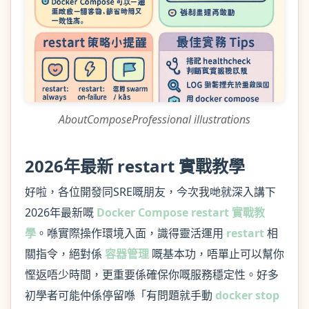
AboutComposeProfessional illustrations
2026年最新 restart 實戰教學
好啦，各位開發同SRE嘅朋友，今次我哋就深入講下
2026年最新嘅
Docker Compose restart 實戰教
學
。喺實際操作環境入面，識得靈活運用
restart
相
關指令，絕對係
容器管理
嘅基本功，唔單止可以幫你
慳返唔少時間，更重要係確保你嘅服務穩定性。好多
初學者可能仲係停留喺「有問題就手動
docker stop