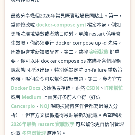
最後分享幾個2026年常見嘅實戰場景同貼士。第一，
當你修改咗
docker-compose.yml
檔案本身，例如
更新咗環境變數或者端口映射，單純 restart 係唔會
生效嘅，你必須要行 docker compose up -d 先得，
因為佢會重新讀取配置。第二，監控
容器狀態
好重
要，你可以用 docker compose ps 來睇吓各個服務
嘅狀態同埋退出碼，特別係設定咗 on-failure 重啟策
略時，呢個命令可以幫你診斷問題。第三，參考官方
Docker Docs
永遠係最準確，雖然
CSDN
、
iT邦幫忙
或者
Medium
上面有好多前人心得（好似
Cancerpio
、
NOJ
呢啲技術博客作者都寫過深入分
析），但官方文檔係追得最貼最新功能嘅。希望呢段
2026年最新 restart 實戰教學
可以幫你更自信咁管理
你嘅
多容器管理
應用啦。