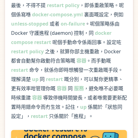
最後，不得不提
restart policy
，即係重啟策略。呢
個係寫喺
docker-compose.yml
裏面嘅設定，例如
unless-stopped
或者
on-failure
。呢個策略係由
Docker 守護進程 (daemon) 控制，同
docker
compose restart
呢個手動命令係兩回事。設定咗
restart policy
之後，就算你部主機重啟，Docker
都會自動幫你啟動符合策略嘅
容器
。而手動嘅
restart
命令，就係你即時想觸發一次重啟嘅手段。
理解清楚
up
同
restart
嘅分別，可以幫你更精準、
更有效率咁管理你嘅
容器
同
服務
，避免喺不必要嘅
時候重建
容器
導致停機時間變長，或者喺需要更新配
置時用錯命令而冇生效。記住，
up
係關於「狀態同
設定」，
restart
只係關於「進程」。