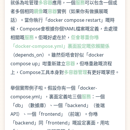
就係為咗管理
多容器
應用，一個
服務
可以包含一個或
者多個相同
鏡像
嘅
容器
實例（如果你有做擴展嘅
話）。當你執行「docker compose restart」嘅時
候，Compose會根據你個YAML檔案嘅定義，去處理
相關嘅
服務
。佢嘅好處在於，
佢會尊重你喺
「docker-compose.yml」裏面設定嘅依賴關係
（depends_on）。雖然佢唔會好似「docker
compose up」咁重新建立
容器
，但喺重啟嘅流程
上，Compose工具本身對
多容器管理
有更好嘅掌控。
舉個實際例子啦。假設你有一個「docker-
compose.yml」，裏面定義咗三個
服務
：一個
「db」（數據庫）、一個「backend」（後端
API）、一個「frontend」（前端）。你喺
「backend」同「frontend」嘅設定裏面，用咗