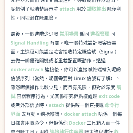
死容器入面個 while 循環進程，導致成個容器退出。
呢個例子就清楚展示咗
attach
用於
讀取輸出
嘅便利
性，同埋潛在嘅風險。
最後，一個進階少少嘅
常用場景
係同
進程管理
同
Signal Handling
有關。喺一啲特殊設計嘅容器裏
面，主進程可能設定咗會接收特定嘅信號（Signal）
去做一啲優雅關機或者重載配置嘅動作。透過
docker attach
連接後，你可以直接喺終端輸入呢啲
信號序列（當然，呢個需要對 Linux 信號有了解）。
雖然呢個操作比較少見，而且有風險，但對於深度
調
試
容器程序行為，尤其係研究佢點樣處理
exit code
或者外部信號時，
attach
提供咗一個直接嘅
命令行
界面
去互動。總括嚟講，
docker attach
唔係一個每
日都會用嘅命令，但佢係你
Docker
工具箱入面一件
專門嘅工具，用喺
連接執行中容器
嘅主進程進行
終