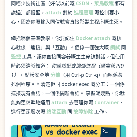
同唔少技術社區（好似以前嘅
CSDN
、
菜鳥教程
都有
講過）都提醒，
attach
對於
進程管理
嘅控制要小
心，因為你嘅輸入同信號會直接影響主程序嘅生死。
總括呢個基礎教學，你要記住
Docker attach
嘅核
心就係「連接」與「互動」。佢係一個強大嘅
調試
同
監控
工具，讓你直接同容器嘅主生命線對話。但使用
時必須清晰知道：
你連接緊去邊個進程（通常係 PID
1）。
點樣安全地
分離
（用 Ctrl-p Ctrl-q）而唔係殺
死個程序。 * 清楚佢同 docker exec 嘅分工：一個係
連接現有會話，一個係開新會話。 掌握呢幾點，你就
能夠更精準地運用
attach
去管理你嘅
Container
，
進行更深層次嘅
終端互動
同
故障排除
工作。