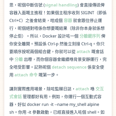
思，呢個中斷信號 (
signal handling
) 會直接傳送俾
容器入面嘅主進程！如果個主程序收到 SIGINT（即係
Ctrl+C）之後會結束，咁成個
容器
就會跟住停止運
行，呢個絕對唔係你想要嘅結果（除非你本身就係想
停止佢）。所以，Docker 設計咗一個
分離鍵序列
俾
你安全離開。預設係 Ctrl-p 然後立刻接 Ctrl-q。你只
要順序按呢兩個組合鍵，你就可以從
attach
嘅會話
中
分離
出嚟，而你個容器會繼續喺背景安靜運行，完
全唔受影響。記熟呢個
detach sequence
係安全使
用
attach 命令
嘅第一步。
講到實際應用場景，除咗監睇日誌，
attach
喺
交互
式會話
管理都好有用。例如，你運行一個互動式容
器，好似 docker run -it --name my_shell alpine
sh。你用 -it 參數啟動，已經直接進入咗個 shell。如