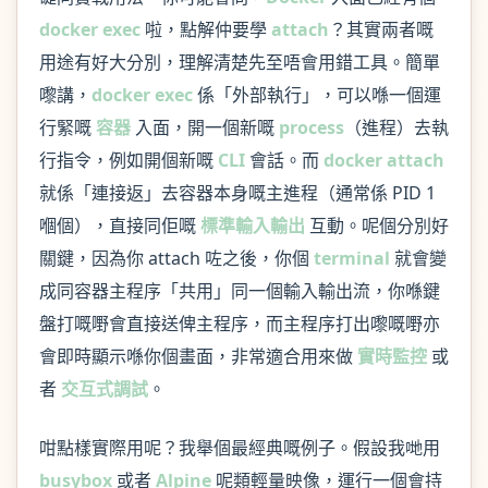
docker exec
啦，點解仲要學
attach
？其實兩者嘅
用途有好大分別，理解清楚先至唔會用錯工具。簡單
嚟講，
docker exec
係「外部執行」，可以喺一個運
行緊嘅
容器
入面，開一個新嘅
process
（進程）去執
行指令，例如開個新嘅
CLI
會話。而
docker attach
就係「連接返」去容器本身嘅主進程（通常係 PID 1
嗰個），直接同佢嘅
標準輸入輸出
互動。呢個分別好
關鍵，因為你 attach 咗之後，你個
terminal
就會變
成同容器主程序「共用」同一個輸入輸出流，你喺鍵
盤打嘅嘢會直接送俾主程序，而主程序打出嚟嘅嘢亦
會即時顯示喺你個畫面，非常適合用來做
實時監控
或
者
交互式調試
。
咁點樣實際用呢？我舉個最經典嘅例子。假設我哋用
busybox
或者
Alpine
呢類輕量映像，運行一個會持