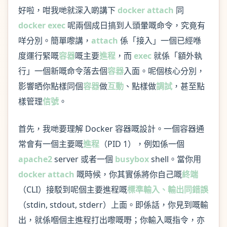
好啦，咁我哋就深入啲講下
docker attach
同
docker exec
呢兩個成日搞到人頭暈嘅命令，究竟有
咩分別。簡單嚟講，
attach
係「接入」一個已經喺
度運行緊嘅
容器
嘅主要
進程
，而
exec
就係「額外執
行」一個新嘅命令落去個
容器
入面。呢個核心分別，
影響晒你點樣同個
容器
做
互動
、點樣做
調試
，甚至點
樣管理
信號
。
首先，我哋要理解 Docker 容器嘅設計。一個容器通
常會有一個主要嘅
進程
（PID 1），例如係一個
apache2
server 或者一個
busybox
shell。當你用
docker attach
嘅時候，你其實係將你自己嘅
終端
（CLI）接駁到呢個主要進程嘅
標準輸入、輸出同錯誤
（stdin, stdout, stderr）上面。即係話，你見到嘅輸
出，就係嗰個主進程打出嚟嘅嘢；你輸入嘅指令，亦