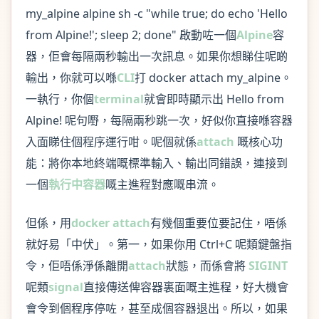
my_alpine alpine sh -c "while true; do echo 'Hello
from Alpine!'; sleep 2; done" 啟動咗一個
Alpine
容
器，佢會每隔兩秒輸出一次訊息。如果你想睇住呢啲
輸出，你就可以喺
CLI
打 docker attach my_alpine。
一執行，你個
terminal
就會即時顯示出 Hello from
Alpine! 呢句嘢，每隔兩秒跳一次，好似你直接喺容器
入面睇住個程序運行咁。呢個就係
attach
嘅核心功
能：將你本地終端嘅標準輸入、輸出同錯誤，連接到
一個
執行中容器
嘅主進程對應嘅串流。
但係，用
docker attach
有幾個重要位要記住，唔係
就好易「中伏」。第一，如果你用 Ctrl+C 呢類鍵盤指
令，佢唔係淨係離開
attach
狀態，而係會將
SIGINT
呢類
signal
直接傳送俾容器裏面嘅主進程，好大機會
會令到個程序停咗，甚至成個容器退出。所以，如果