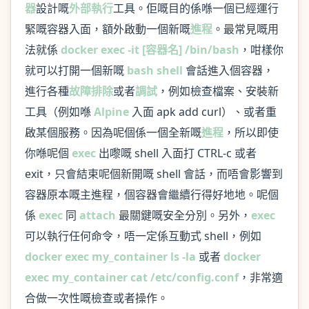
器
設計嘅
外部執行
工具。佢嘅目的係喺一個已經運行
緊嘅容器入面，額外啟動一個新嘅
進程
。最常見嘅用
法就係
docker exec -it [容器名] /bin/bash
，咁樣你
就可以打開一個新嘅
bash shell
會話進入個容器，
進行各種
故障排除
或者
調試
，例如檢查檔案、安裝新
工具（例如喺
Alpine
入面 apk add curl）、或者重
啟某個服務。因為呢個係一個全新嘅
進程
，所以即使
你喺呢個
exec
出嚟嘅 shell 入面打 CTRL-c 或者
exit，只會結束呢個新開嘅 shell 會話，而唔會影響到
容器原本嘅主進程，個容器會繼續行得好地地。呢個
係
exec
同
attach
最關鍵嘅安全分別。另外，
exec
可以執行任何命令，唔一定係互動式 shell，例如
docker exec my_container ls -la
或者
docker
exec my_container cat /etc/config.conf
，非常適
合做一次性嘅檢查或者操作。