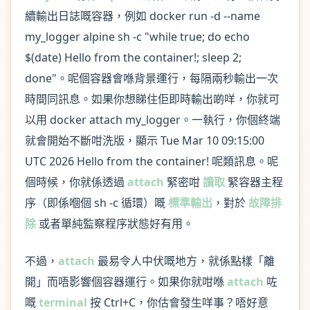
續輸出日誌嘅容器，例如 docker run -d --name
my_logger alpine sh -c "while true; do echo
$(date) Hello from the container!; sleep 2;
done"。呢個容器會喺背景運行，每隔兩秒輸出一次
時間同訊息。如果你想睇住佢即時輸出啲咩，你就可
以用 docker attach my_logger。一執行，你個終端
就會開始不斷咁洗版，顯示 Tue Mar 10 09:15:00
UTC 2026 Hello from the container! 呢類訊息。呢
個時候，你就係透過
attach
緊密咁
讀取
緊容器主程
序（即係嗰個 sh -c 循環）嘅
標準輸出
，對於
故障排
除
或者單純監察程序狀態好有用。
不過，
attach
最易令人中伏嘅地方，就係點樣「離
開」而唔影響個容器運行。如果你就咁喺
attach
咗
嘅
terminal
按 Ctrl+C，你估會發生咩事？唔好意