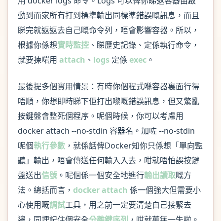
用 docker logs 命令。Logs 可以俾你睇返容器由啟
動到而家所有打到標準輸出同標準錯誤嘅訊息，而且
睇完就返返去自己嘅命令列，唔會影響容器。所以，
根據你係想
實時監控
、睇歷史記錄、定係執行命令，
就要揀啱用
attach
、
logs
定係
exec
。
最後提多個實用情景：有時你個程式喺容器裏面行得
唔順，你想即時睇下佢打出嚟嘅錯誤訊息，但又驚亂
按鍵盤會整死個程序。呢個時候，你可以考慮用
docker attach --no-stdin 容器名。加咗 --no-stdin
呢個
執行參數
，就係話俾Docker知你只係想「單向監
聽」輸出，唔會傳送任何輸入入去，咁就唔怕誤按鍵
盤送出
信號
。呢個係一個安全地進行
輸出讀取
嘅方
法。總括而言，
docker attach
係一個強大但需要小
心使用嘅
調試
工具，用之前一定要清楚自己接緊去
邊，同埋記住個安全
分離鍵序列
，咁就萬無一失啦。