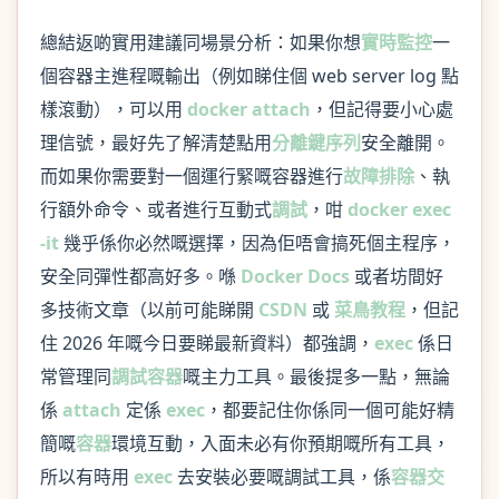
總結返啲實用建議同場景分析：如果你想
實時監控
一
個容器主進程嘅輸出（例如睇住個 web server log 點
樣滾動），可以用
docker attach
，但記得要小心處
理信號，最好先了解清楚點用
分離鍵序列
安全離開。
而如果你需要對一個運行緊嘅容器進行
故障排除
、執
行額外命令、或者進行互動式
調試
，咁
docker exec
-it
幾乎係你必然嘅選擇，因為佢唔會搞死個主程序，
安全同彈性都高好多。喺
Docker Docs
或者坊間好
多技術文章（以前可能睇開
CSDN
或
菜鳥教程
，但記
住 2026 年嘅今日要睇最新資料）都強調，
exec
係日
常管理同
調試容器
嘅主力工具。最後提多一點，無論
係
attach
定係
exec
，都要記住你係同一個可能好精
簡嘅
容器
環境互動，入面未必有你預期嘅所有工具，
所以有時用
exec
去安裝必要嘅調試工具，係
容器交