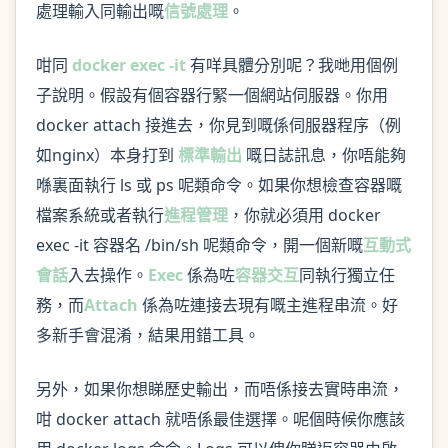
處理輸入同輸出嘅
信號處理
。
咁同
docker exec -it
有咩具體分別呢？我哋用個例
子說明。假設有個容器行緊一個網站伺服器。你用
docker attach 接進去，你見到嘅係伺服器程序（例
如nginx）本身打到
標準輸出
嘅日誌訊息，你唔能夠
喺裏面執行 ls 或 ps 呢類命令。如果你想檢查容器嘅
檔案系統或者執行
進程管理
，你就必須用 docker
exec -it 容器名 /bin/sh 呢類命令，開一個新嘅
互動式
會話
入去操作。
Exec
係為咗
容器交互
同執行獨立任
務，而
Attach
係為咗連接去現有嘅主進程串流。好
多新手會混淆，結果用錯工具。
另外，如果你想睇歷史輸出，而唔係接去實時串流，
咁 docker attach 就唔係最佳選擇。呢個時候你應該