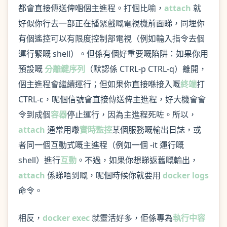
都會直接傳送俾嗰個主進程。打個比喻，
attach
就
好似你行去一部正在播緊戲嘅電視機前面睇，同埋你
有個遙控可以有限度控制部電視（例如輸入指令去個
運行緊嘅 shell）。但係有個好重要嘅陷阱：如果你用
預設嘅
分離鍵序列
（默認係 CTRL-p CTRL-q）離開，
個主進程會繼續運行；但如果你直接喺接入嘅
終端
打
CTRL-c，呢個信號會直接傳送俾主進程，好大機會會
令到成個
容器
停止運行，因為主進程死咗。所以，
attach
通常用嚟
實時監控
某個服務嘅輸出日誌，或
者同一個互動式嘅主進程（例如一個 -it 運行嘅
shell）進行
互動
。不過，如果你想睇返舊嘅輸出，
attach
係睇唔到嘅，呢個時候你就要用
docker logs
命令。
相反，
docker exec
就靈活好多，佢係專為
執行中容