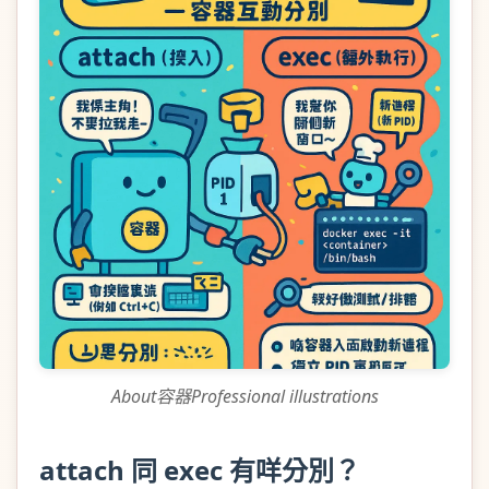
About容器Professional illustrations
attach 同 exec 有咩分別？