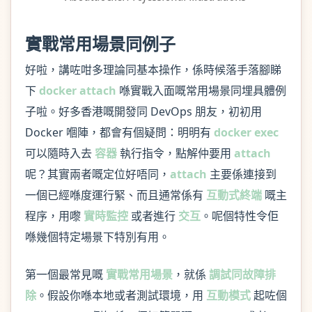
實戰常用場景同例子
好啦，講咗咁多理論同基本操作，係時候落手落腳睇
下
docker attach
喺實戰入面嘅常用場景同埋具體例
子啦。好多香港嘅開發同 DevOps 朋友，初初用
Docker 嗰陣，都會有個疑問：明明有
docker exec
可以隨時入去
容器
執行指令，點解仲要用
attach
呢？其實兩者嘅定位好唔同，
attach
主要係連接到
一個已經喺度運行緊、而且通常係有
互動式終端
嘅主
程序，用嚟
實時監控
或者進行
交互
。呢個特性令佢
喺幾個特定場景下特別有用。
第一個最常見嘅
實戰常用場景
，就係
調試同故障排
除
。假設你喺本地或者測試環境，用
互動模式
起咗個