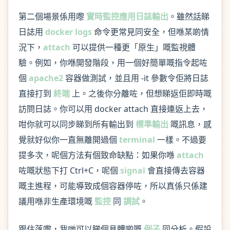
第二個場景係用嚟
實時監控應用日誌輸出
。雖然話睇
日誌用
docker logs
命令更常見同安全，但喺某啲情
況下，
attach
可以提供一種更「原生」嘅監視體
驗。例如，你喺開發階段，用一個好簡單嘅指令起咗
個
apache2
容器做測試，並且用 -it 參數令佢將日誌
直接打到
終端
上。之後你分離咗，但想睇返佢即時嘅
訪問日誌。你可以用 docker attach 直接連返上去，
咁你就可以同步睇到所有輸出到
標準輸出
嘅訊息，感
覺就好似你一直無離開過個
terminal
一樣。不過要
提多次，呢個方法有個致命缺點：如果你喺
attach
咗嘅狀態下打 Ctrl+C，呢個
signal
會直接傳去容器
嘅主進程，可能導致成個容器停咗，所以真係只係建
議用喺非生產環境嘅
監控
同
調試
。
跟住落嚟，我哋可以睇個具體啲嘅
例子
同分析。假設