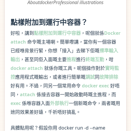
AboutdockerProfessional illustrations
點樣附加到運行中容器？
好啦，講到
點樣附加到運行中容器
，呢個就係
Docker
attach
命令嘅主場喇。簡單嚟講，當你有一個容器
已經喺背景行緊，你想「接入」去睇下佢嘅
標準輸入
輸出
，甚至同佢入面嘅主要
進程
進行
終端互動
，咁
docker attach
就係你嘅工具。呢個操作對於
實時監
控
應用程式嘅輸出，或者進行簡單嘅
調試
同
故障排除
好有用。不過，同另一個常用命令
docker exec
好唔
同，
attach
係接去容器一開始啟動時嘅主進程，而
exec
係喺容器入面
外部執行
一個新嘅命令，兩者嘅用
途同效果差好遠，千祈唔好搞亂。
具體點用呢？假設你用 docker run -d --name