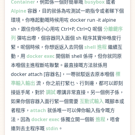
Container
，例如係一個好簡單嘅
busybox
或者
Alpine
容器，目的就係為咗測試一啲指令或者睇下個
環境。你喺起動嘅時候用咗 docker run -it alpine
sh，跟住你唔小心用咗 Ctrl+P, Ctrl+Q 呢個
分離鍵序
列
彈咗出嚟，個容器同入面個 sh 程序其實仲喺度行
緊。呢個時候，你想返返入去同個
shell 進程
繼續互
動，用
docker exec
開個新 shell 係得，但你就同原
本嗰個主進程斷咗聯繫。最直接嘅方法就係用
docker attach [容器名]，一嘢就駁返去原本嗰個
標
準輸入輸出
流，你之前打緊乜、行到邊，都可以即刻
接返手尾，對於
調試
嚟講非常直接。另一個例子係，
如果你個容器入面行緊一個需要
互動式輸入
嘅腳本或
者程序，
attach
就係唯一可以俾你輸入指令嘅方
法，因為
docker exec
係獨立開一個新
進程
，唔會
連到去主程序嘅
stdin
。