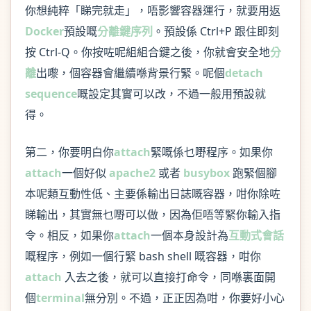
你想純粹「睇完就走」，唔影響容器運行，就要用返
Docker
預設嘅
分離鍵序列
。預設係 Ctrl+P 跟住即刻
按 Ctrl-Q。你按咗呢組組合鍵之後，你就會安全地
分
離
出嚟，個容器會繼續喺背景行緊。呢個
detach
sequence
嘅設定其實可以改，不過一般用預設就
得。
第二，你要明白你
attach
緊嘅係乜嘢程序。如果你
attach
一個好似
apache2
或者
busybox
跑緊個腳
本呢類互動性低、主要係輸出日誌嘅容器，咁你除咗
睇輸出，其實無乜嘢可以做，因為佢唔等緊你輸入指
令。相反，如果你
attach
一個本身設計為
互動式會話
嘅程序，例如一個行緊 bash shell 嘅容器，咁你
attach
入去之後，就可以直接打命令，同喺裏面開
個
terminal
無分別。不過，正正因為咁，你要好小心