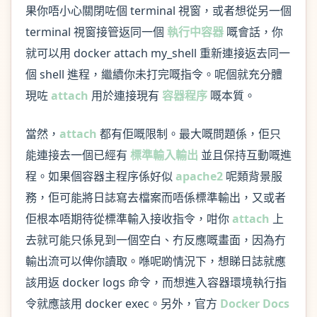
果你唔小心關閉咗個 terminal 視窗，或者想從另一個
terminal 視窗接管返同一個
執行中容器
嘅會話，你
就可以用 docker attach my_shell 重新連接返去同一
個 shell 進程，繼續你未打完嘅指令。呢個就充分體
現咗
attach
用於連接現有
容器程序
嘅本質。
當然，
attach
都有佢嘅限制。最大嘅問題係，佢只
能連接去一個已經有
標準輸入輸出
並且保持互動嘅進
程。如果個容器主程序係好似
apache2
呢類背景服
務，佢可能將日誌寫去檔案而唔係標準輸出，又或者
佢根本唔期待從標準輸入接收指令，咁你
attach
上
去就可能只係見到一個空白、冇反應嘅畫面，因為冇
輸出流可以俾你讀取。喺呢啲情況下，想睇日誌就應
該用返 docker logs 命令，而想進入容器環境執行指
令就應該用 docker exec。另外，官方
Docker Docs