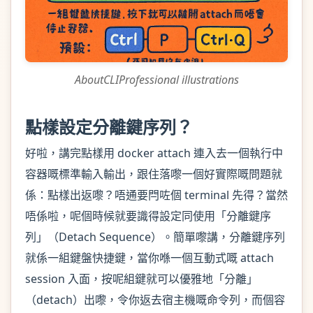
AboutCLIProfessional illustrations
點樣設定分離鍵序列？
好啦，講完點樣用 docker attach 連入去一個執行中
容器嘅標準輸入輸出，跟住落嚟一個好實際嘅問題就
係：點樣出返嚟？唔通要閂咗個 terminal 先得？當然
唔係啦，呢個時候就要識得設定同使用「分離鍵序
列」（Detach Sequence）。簡單嚟講，分離鍵序列
就係一組鍵盤快捷鍵，當你喺一個互動式嘅 attach
session 入面，按呢組鍵就可以優雅地「分離」
（detach）出嚟，令你返去宿主機嘅命令列，而個容